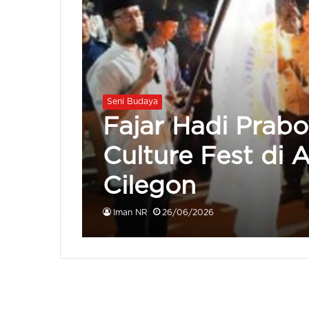
Seni Budaya
Fajar Hadi Pra
Culture Fest di 
Cilegon
Iman NR
26/06/2026