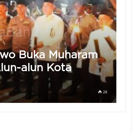
bowo Buka Muharam
Alun-alun Kota
28