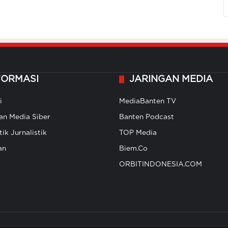
FORMASI
JARINGAN MEDIA
i
MediaBanten TV
n Media Siber
Banten Podcast
ik Jurnalistik
TOP Media
an
Biem.Co
ORBITINDONESIA.COM