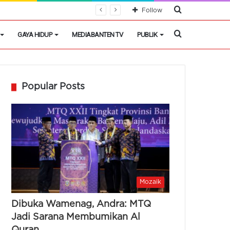
Cari
Follow
Berita
Cari
GAYA HIDUP
MEDIABANTEN TV
PUBLIK
Berita
Popular Posts
Mozaik
Dibuka Wamenag, Andra: MTQ
Jadi Sarana Membumikan Al
Quran