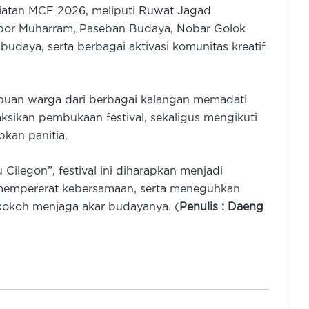
giatan MCF 2026, meliputi Ruwat Jagad
bor Muharram, Paseban Budaya, Nobar Golok
budaya, serta berbagai aktivasi komunitas kreatif
Ribuan warga dari berbagai kalangan memadati
ksikan pembukaan festival, sekaligus mengikuti
pkan panitia.
Andra Soni Ajak Warga Kota
Tangsel Meriahkan Gebyar Tradisi
u Cilegon”, festival ini diharapkan menjadi
Betawi
mempererat kebersamaan, serta meneguhkan
 kokoh menjaga akar budayanya. (
Penulis : Daeng
Andra Soni Mumuluk Bareng
dengan 1.552 Warga Baduy dalam
Seba 2026
Gubernur Banten Terima Amanat
Pelestarian Alam Dalam Seba Baduy
2026