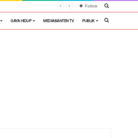
Cari
Follow
Berita
Cari
GAYA HIDUP
MEDIABANTEN TV
PUBLIK
Berita