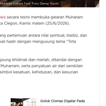
Muharan Culture Fest. Foto Daeng Yusvin
owo
secara resmi membuka gelaran Muharam
ta Clegon, Kamis malam (25/6/2026).
 pertemuan antara nilai spiritual, tradisi, dan
bali hadir dengan mengusung tema “Tirta
sung khidmat dan meriah, ditandai dengan
Muharram, serta penyatuan air dari sembilan
simbol kesatuan, kehidupan, dan kesucian
Golok Ciomas Digelar Pada