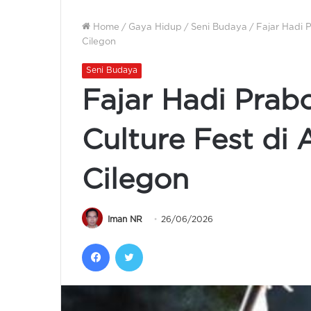
Home
/
Gaya Hidup
/
Seni Budaya
/
Fajar Hadi 
Cilegon
Seni Budaya
Fajar Hadi Pra
Culture Fest di 
Cilegon
Iman NR
26/06/2026
Facebook
Twitter