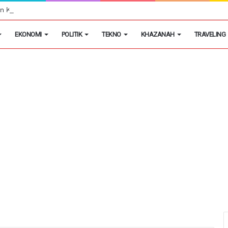
egon Kembangkan Hobi Sebagai Peluang Usaha
EKONOMI
POLITIK
TEKNO
KHAZANAH
TRAVELING