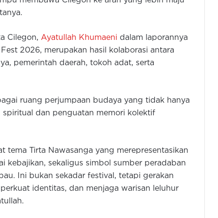
mampu membawa Cilegon ke arah yang lebih maju
tanya.
a Cilegon,
Ayatullah Khumaeni
dalam laporannya
est 2026, merupakan hasil kolaborasi antara
, pemerintah daerah, tokoh adat, serta
ebagai ruang perjumpaan budaya yang tidak hanya
i spiritual dan penguatan memori kolektif
t tema Tirta Nawasanga yang merepresentasikan
lai kebajikan, sekaligus simbol sumber peradaban
u. Ini bukan sekadar festival, tetapi gerakan
rkuat identitas, dan menjaga warisan leluhur
tullah.