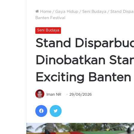
Home
/
Gaya Hidup
/
Seni Budaya
/
Stand Dispa
Banten Festival
Seni Budaya
Stand Disparbu
Dinobatkan Sta
Exciting Banten 
Iman NR
29/06/2026
Facebook
Twitter