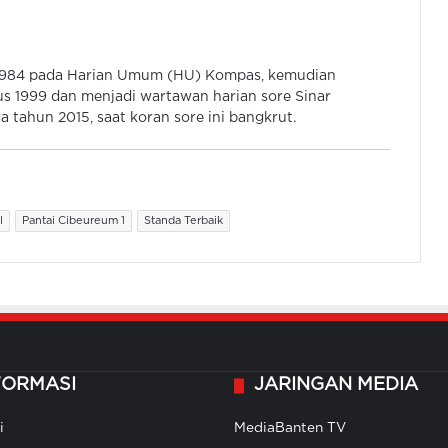
 1984 pada Harian Umum (HU) Kompas, kemudian
s 1999 dan menjadi wartawan harian sore Sinar
 tahun 2015, saat koran sore ini bangkrut.
l
Pantai Cibeureum 1
Standa Terbaik
FORMASI
JARINGAN MEDIA
i
MediaBanten TV