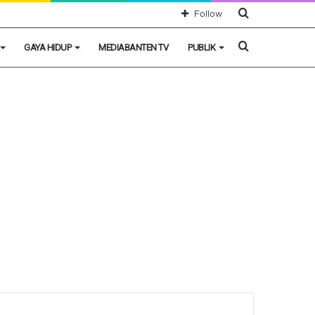
Cari
Follow
Berita
Cari
GAYA HIDUP
MEDIABANTEN TV
PUBLIK
Berita