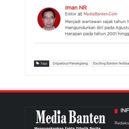
Iman NR
at
Editor
MediaBanten.Com
Menjadi wartawan sejak tahun
mengundurkan diri pada Agustu
Harapan pada tahun 2001 hingga
Tags
Disparbud Pandeglang
Exciting Banten festiba
IN
Redaks