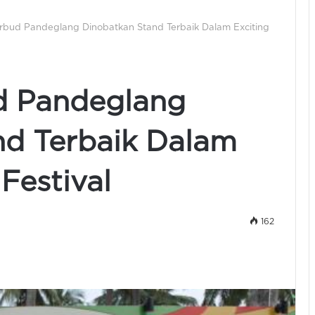
rbud Pandeglang Dinobatkan Stand Terbaik Dalam Exciting
d Pandeglang
nd Terbaik Dalam
Festival
162