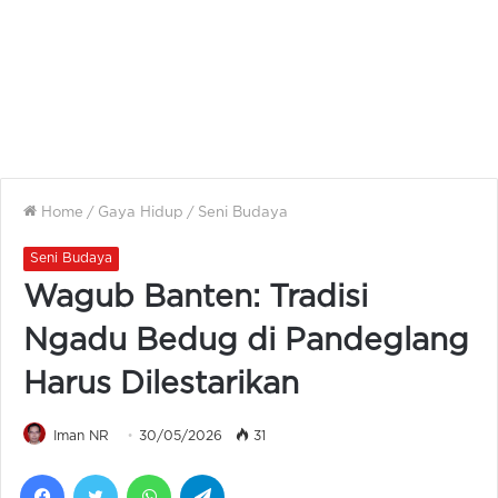
Home
/
Gaya Hidup
/
Seni Budaya
Seni Budaya
Wagub Banten: Tradisi
Ngadu Bedug di Pandeglang
Harus Dilestarikan
Iman NR
30/05/2026
31
Facebook
Twitter
WhatsApp
Telegram