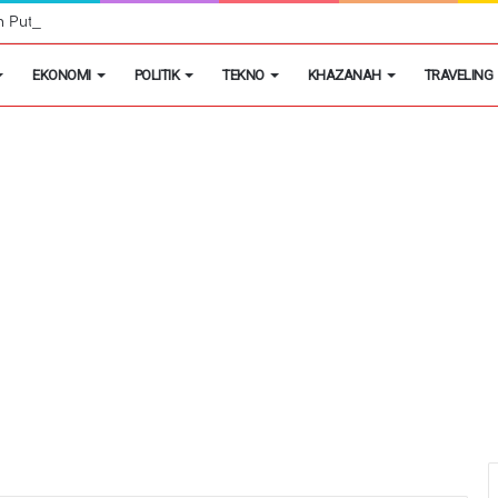
h Putih Tidak Akan Menutup Warung Kelontongan di Desa
EKONOMI
POLITIK
TEKNO
KHAZANAH
TRAVELING