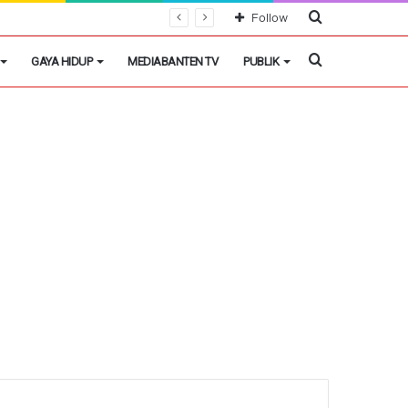
Cari
Follow
Berita
Cari
GAYA HIDUP
MEDIABANTEN TV
PUBLIK
Berita