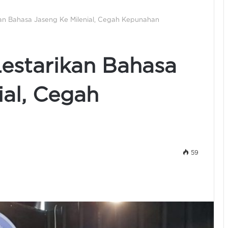
kan Bahasa Jaseng Ke Milenial, Cegah Kepunahan
estarikan Bahasa
ial, Cegah
59