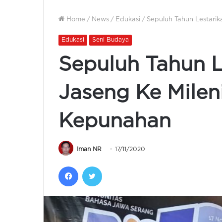
Home
/
News
/
Edukasi
/
Sepuluh Tahun Lestari
Edukasi
Seni Budaya
Sepuluh Tahun L
Jaseng Ke Milen
Kepunahan
Iman NR
17/11/2020
Facebook
Twitter