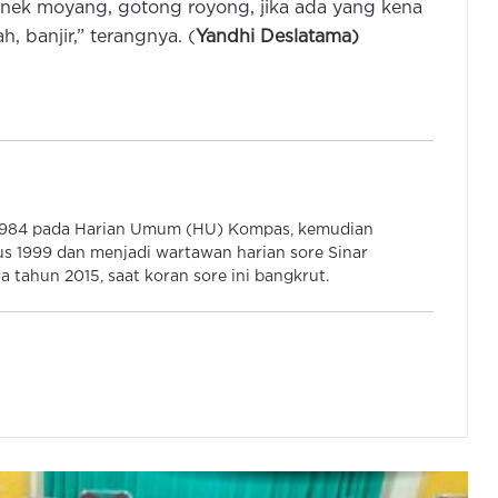
enek moyang, gotong royong, jika ada yang kena
Kerap Banjir dan Kekeringan,
 banjir,” terangnya. (
Yandhi Deslatama)
Mahasiswa KKN K-19 Unma Lakukan
Normalisasi Irigasi
Wagub Banten Ajak Tingkatkan
Inovasi dan Kuasai Kemajuan
Teknologi
Dindikbud Banten Belum Terima
 1984 pada Harian Umum (HU) Kompas, kemudian
Surat Pengunduran Diri 7 Sekolah
s 1999 dan menjadi wartawan harian sore Sinar
Swasta dari Program Sekolah Gratis
 tahun 2015, saat koran sore ini bangkrut.
FISIP UNMA Perkuat Pendidikan
Anak di Desa Muruy
SMA Muhi Yogyakarta Buka SPMB
Tahun 2027 / 2028