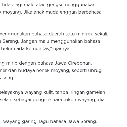
 tidak lagi malu atau gengsi menggunakan
ek moyang. Jika anak muda enggan berbahasa
menggunakan bahasa daerah satu minggu sekali.
a Serang. Jangan malu menggunakan bahasa
belum ada komunitas,” ujarnya.
ang mirip dengan bahasa Jawa Cirebonan.
liner dan budaya nenek moyang, seperti ubrug
Jaseng.
elayaknya wayang kulit, tanpa iringan gamelan
selain sebagai pengisi suara tokoh wayang, dia
Pemkot Cilegon Siap Penuhik Hak
Anak, Program Sekolah Gratis
Dimulai Tahun Depan
g, wayang garing, lagu bahasa Jawa Serang.