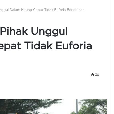
nggul Dalam Hitung Cepat Tidak Euforia Berlebihan
 Pihak Unggul
pat Tidak Euforia
30