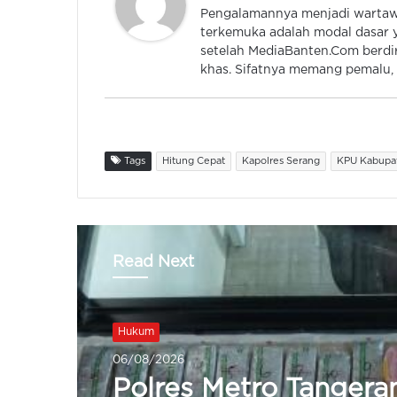
Pengalamannya menjadi wartawan
terkemuka adalah modal dasar y
setelah MediaBanten.Com berdiri
khas. Sifatnya memang pemalu, k
Tags
Hitung Cepat
Kapolres Serang
KPU Kabupa
Read Next
Hukum
06/08/2026
Polres Serang Distrib