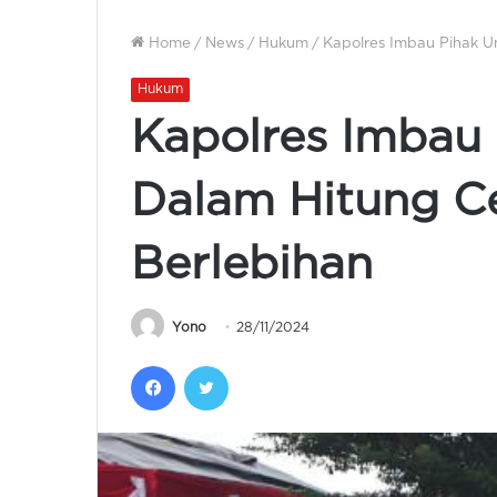
Home
/
News
/
Hukum
/
Kapolres Imbau Pihak U
Hukum
Kapolres Imbau
Dalam Hitung Ce
Berlebihan
Yono
28/11/2024
Facebook
Twitter