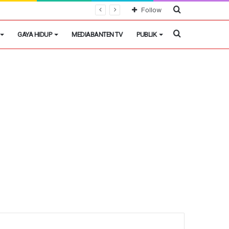
Cari
Follow
Berita
Cari
GAYA HIDUP
MEDIABANTEN TV
PUBLIK
Berita