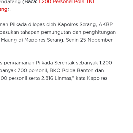
ndatang (
Baca:
1.200 Personel Polri TNI
ang
).
an Pilkada dilepas oleh Kapolres Serang, AKBP
 pasukan tahapan pemungutan dan penghitungan
a Maung di Mapolres Serang, Senin 25 Nopember
Kapolda Banten Ajak Warga
as pengamanan Pilkada Serentak sebanyak 1.200
Kibarkan Bendera Merah Putih
Selama Bulan Agustus
 sebanyak 700 personil, BKO Polda Banten dan
0 personil serta 2.816 Linmas,” kata Kapolres
Pemkot dan Polres Cilegon Perkuat
Kesiapsigaan Hadapi Kebakaran
dan Dampak Kekeringan
Polres Tangsel Musnahkan 46 Juta
Obat Keras Ilegal Daftar G Dari
Hasil Pengungkap Kasus