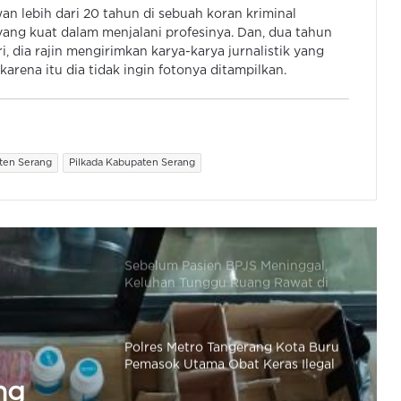
 lebih dari 20 tahun di sebuah koran kriminal
Kabidhumas Poda Banten: Warga
ang kuat dalam menjalani profesinya. Dan, dua tahun
Bisa Ajukan Permintaan Air Bersih
, dia rajin mengirimkan karya-karya jurnalistik yang
Via Call Center Polri 110
arena itu dia tidak ingin fotonya ditampilkan.
Polres Tangsel Diminta Tangani
Dugaan Penipuan Tangsel Fun Run
& Walk, Tak Perlu Tunggu Aduan
ten Serang
Pilkada Kabupaten Serang
Sebelum Pasien BPJS Meninggal,
Keluhan Tunggu Ruang Rawat di
Medsos Dihujat Dokter dan Nakes,
Ini Kata Komisi IX DPR RI
Polres Metro Tangerang Kota Buru
Pemasok Utama Obat Keras Ilegal
di Kosambi
Polres Serang Distribusikan
502.000 Liter Air Bersih, Dilepas
Kapolda Banten
usikan