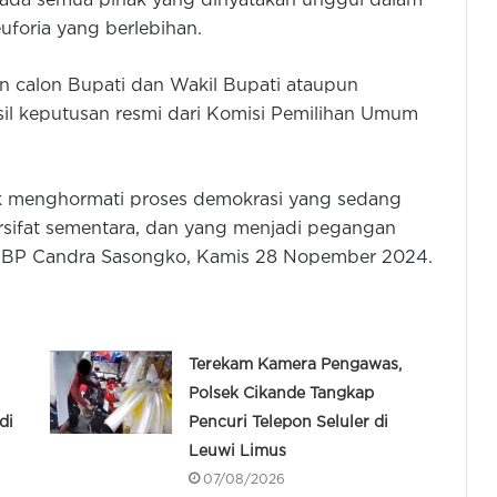
ada semua pihak yang dinyatakan unggul dalam
euforia yang berlebihan.
n calon Bupati dan Wakil Bupati ataupun
l keputusan resmi dari Komisi Pemilihan Umum
 menghormati proses demokrasi yang sedang
ersifat sementara, dan yang menjadi pegangan
KBP Candra Sasongko, Kamis 28 Nopember 2024.
Terekam Kamera Pengawas,
Polsek Cikande Tangkap
di
Pencuri Telepon Seluler di
Leuwi Limus
07/08/2026