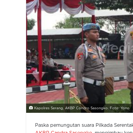
Kapolres Serang, AKBP Condro Sasongko. Foto: Yono
Paska pemungutan suara Pilkada Serenta