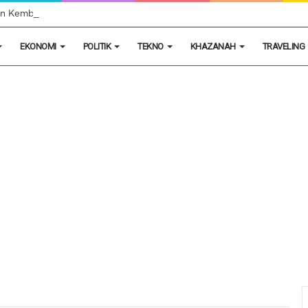
egon Kembangkan Hobi Sebagai Peluang Usaha
EKONOMI
POLITIK
TEKNO
KHAZANAH
TRAVELING