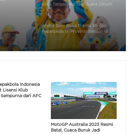
Kota Tangerang Jadi Juara Umum
25 Juta
Raih 265 Medali
Andra Soni Buka Popda XII dan
Peparpeda IX Provinsi Banten di
Cilegon
Pj Sekda Lepas 428 Atlet Kontingen
Cilegon Ke Popda XII Provinsi
Banten
Iespa Banten Raih Penghargaan
Sepakbola Indonesia
Provinsi Paling Kreatif di Munas
t Lisensi Klub
Iespa di Jakarta
l Sempurna dari AFC
8
Andra Soni Ikuti Acara Fun Run 5K
Wisata Kreatif di Sumarecon
Tangerang
MotoGP Australia 2023 Resmi
Batal, Cuaca Buruk Jadi