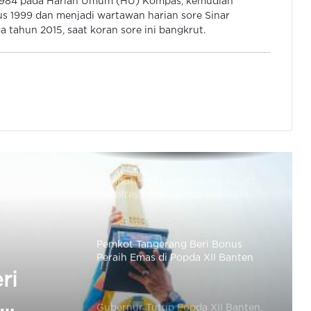
 1984 pada Harian Umum (HU) Kompas, kemudian
Catur di Kabupaten Tangerang
s 1999 dan menjadi wartawan harian sore Sinar
 tahun 2015, saat koran sore ini bangkrut.
Kapolda Banten Raih Juara 2
Kejuaraan Tenis Dalam Perigati Hari
Bhayangkara ke-80
Wali Kota Cilegon Lakukan Kick Off
Popda XII dan Perparpeda IX
Provinsi Banten
Sambut Hari Bhayangkara ke-80,
Kapolres Metro Tangerang Kota
Buka Turnamen E-Sport
Pemkot Tangerang Beri Bonus
Peraih Emas di Popda XII Banten
Rp25 Juta dan Beasiswa Kuliah
ri
Gubernur Tutup Popda XII Banten,