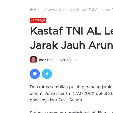
Home
/
News
/
Olahraga
/
Kastaf TNI AL Lepas 
Olahraga
Kastaf TNI AL 
Jarak Jauh Arun
Iman NR
02/03/2018
Facebook
Twitter
Dua ratus sembilan puluh perenang jarak j
umum, Jumat malam (2/3/2018) pukul 21
ganasnya laut Selat Sunda.