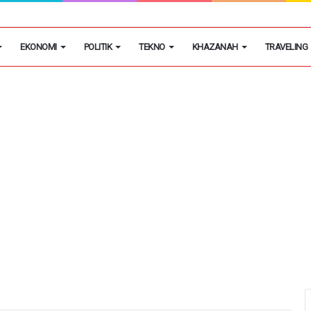
egon Kembangkan Hobi Sebagai Peluang Usaha
EKONOMI
POLITIK
TEKNO
KHAZANAH
TRAVELING