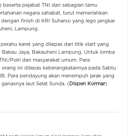
 beserta pejabat TNI dan sebagian tamu
rtahanan negara sahabat, turut memeriahkan
g dengan finish di KRI Suharso yang lego jangkar
auheni, Lampung.
erahu karet yang dilepas dari titik start yang
r Bakau Jaya, Bakauheni Lampung. Untuk lomba
r, TNI/Polri dan masyarakat umum. Para
8 orang ini dilepas keberangkatannya pada Sabtu
 WIB. Para pendayung akan menempuh jarak yang
Iespa Banten Raih Penghargaan
Provinsi Paling Kreatif di Munas
anasnya laut Selat Sunda. (
Dispen Kormar
)
Iespa di Jakarta
Andra Soni Ikuti Acara Fun Run 5K
Wisata Kreatif di Sumarecon
Tangerang
Wagub Banten Hadiri Ngeround