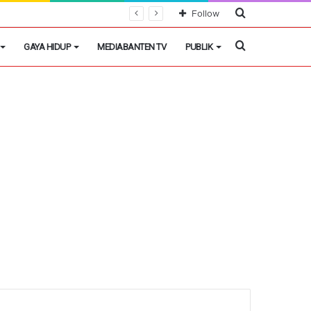
Cari
Follow
Berita
Cari
GAYA HIDUP
MEDIABANTEN TV
PUBLIK
Berita