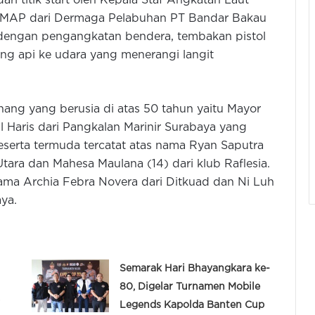
ari titik start oleh Kepala Staf Angkatan Laut
, MAP dari Dermaga Pelabuhan PT Bandar Bakau
 dengan pengangkatan bendera, tembakan pistol
ng api ke udara yang menerangi langit
nang yang berusia di atas 50 tahun yaitu Mayor
 Haris dari Pangkalan Marinir Surabaya yang
serta termuda tercatat atas nama Ryan Saputra
Utara dan Mahesa Maulana (14) dari klub Raflesia.
nama Archia Febra Novera dari Ditkuad dan Ni Luh
ya.
Semarak Hari Bhayangkara ke-
80, Digelar Turnamen Mobile
i
Legends Kapolda Banten Cup