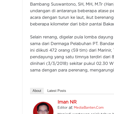
Bambang Suswantono, SH, MH, M.Tr (Han)
undangan di antaranya beberapa atase pe
acara dengan turun ke laut, ikut berenan
beberapa kilometer dari bibir pantai Bak
Selain renang, digelar pula lomba dayung p
sama dari Dermaga Pelabuhan PT. Banda
ini diikuti 472 orang (59 tim) dari Marini
pendayung yang satu timnya terdiri dari 
dinihari (3/3/2018) sekitar pukul 02.30
sama dengan para perenang, mengarungi g
About
Latest Posts
Iman NR
at
Editor
MediaBanten.Com