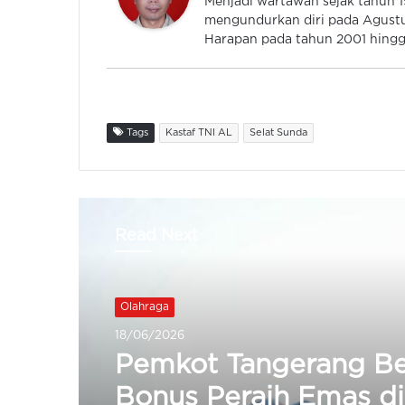
Menjadi wartawan sejak tahun
mengundurkan diri pada Agustu
Harapan pada tahun 2001 hingga
Tags
Kastaf TNI AL
Selat Sunda
Read Next
Olahraga
18/06/2026
Pemkot Tangerang Be
Bonus Peraih Emas di