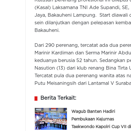
Ratusan perenang profesional ini dilepas d
(Kasal) Laksamana TNI Ade Supandi, SE
Jaya, Bakauheni Lampung. Start diawali
sein dilanjutkan dengan pelepasan kemba
Bakauheni.
Dari 290 perenang, tercatat ada dua pere
Marinir Kardiman dan Serma Marinir Abdul
keduanya berusia 52 tahun. Sedangkan pe
Nasution (13) dari klub renang Bina Tirta 
Tercatat pula dua perenang wanita atas 
Putu Meisaningsih dari Lantamal V Suraba
Berita Terkait:
Wagub Banten Hadiri
Pembukaan Kejurnas
Taekwondo Kapolri Cup VII d