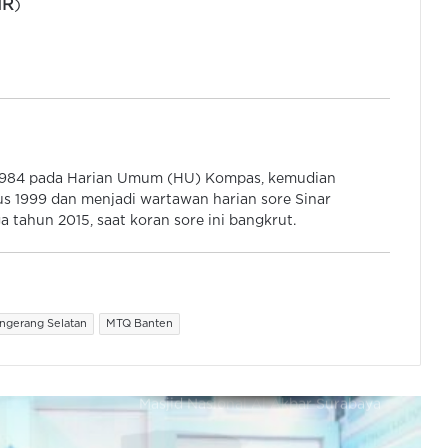
NR
)
Tiang Pancang Pembangunan
Masjid Al Mubarokah di Tangerang
Bandara Soetta Layani 20.335
Jamaah Umrah Selama Transisi ke
Terminal Khusus Haji dan Umrah
Dimyati Tutup MTQ XXIII Banten,
 1984 pada Harian Umum (HU) Kompas, kemudian
Kafilah Kabupaten Tangerang Jadi
s 1999 dan menjadi wartawan harian sore Sinar
Juara Umum
 tahun 2015, saat koran sore ini bangkrut.
Andra Soni Buka MTQ Banten Ke-
23, Jadi Sarana Syiar Islam dan
Penguatan Karakter
ngerang Selatan
MTQ Banten
Kemenag dan IPIM Gelar IGIC di
Masjid Nasional Al Akbar Surabaya
Dimyati Minta Pengurus Baznas