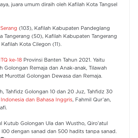
aya, juara umum diraih oleh Kafilah Kota Tangsel
 Serang
(103), Kafilah Kabupaten Pandeglang
Kota Tangerang (50), Kafilah Kabupaten Tangerang
Kafilah Kota Cilegon (11).
TQ ke-18
Provinsi Banten Tahun 2021. Yaitu
wah Golongan Remaja dan Anak-anak, Tilawah
’at Murottal Golongan Dewasa dan Remaja.
ah, Tahfidz Golongan 10 dan 20 Juz, Tahfidz 30
Indonesia dan Bahasa Inggris
, Fahmil Qur’an,
fi.
Wujud Toleransi Beragama, Dimyati
Kukuhkan Pengurus Badan
Musyawarah Antara Gereja Banten
tul Kutub Golongan Ula dan Wustho, Qiro’atul
s l00 dengan sanad dan 500 hadits tanpa sanad.
Andra Soni Hadiri Pemasangan