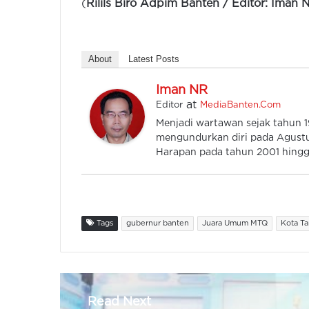
(
Rilils Biro Adpim Banten / Editor: Iman 
About
Latest Posts
Iman NR
at
Editor
MediaBanten.Com
Menjadi wartawan sejak tahun
mengundurkan diri pada Agustu
Harapan pada tahun 2001 hingga
Tags
gubernur banten
Juara Umum MTQ
Kota Ta
Read Next