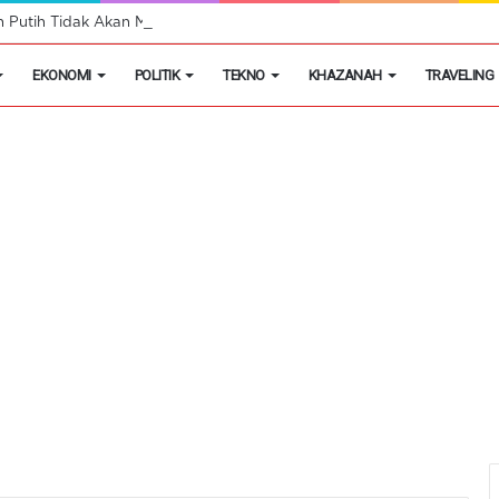
h Putih Tidak Akan Menutup Warung Kelontongan di Desa
EKONOMI
POLITIK
TEKNO
KHAZANAH
TRAVELING