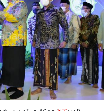
Musabaqah Tilawatil Quran (
MTQ
) ke-18