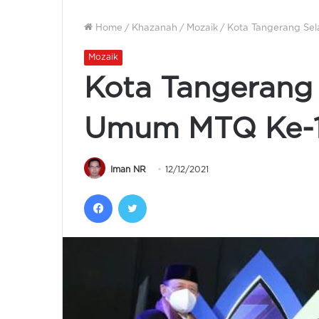
Home
/
Khazanah
/
Mozaik
/
Kota Tangerang Sel
Mozaik
Kota Tangerang 
Umum MTQ Ke-18
Iman NR
12/12/2021
Facebook
Twitter