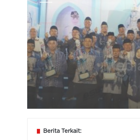
Mozaik
27/07/2026
Pemkab Serang Beri
Beasiswa 20 Peserta
Kaligrafi Untuk Sekol
Lemka Sukabumi
Berita Terkait: