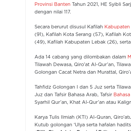
Provinsi Banten
Tahun 2021, HE Syibli Sarj
dengan nilai 117.
Secara berurut disusul Kafilah
Kabupaten
(91), Kafilah Kota Serang (57), Kafilah 
(49), Kafilah Kabupaten Lebak (26), serta 
Ada 14 cabang yang dilombakan dalam
M
Tilawah Dewasa, Qiro’at Al-Qur’an, Tila
Golongan Cacat Netra dan Murattal, Qiro
Tahfidz Golongan I dan 5 Juz serta Tilaw
Juz dan Tafsir Bahasa Arab, Tafsir
Bahasa 
Syarhil Qur’an, Khat Al-Qur’an atau Kaligra
Karya Tulis Ilmiah (KTI) Al-Quran, Qiro’a
Kutub golongan ‘Ulya serta hafalan hadit