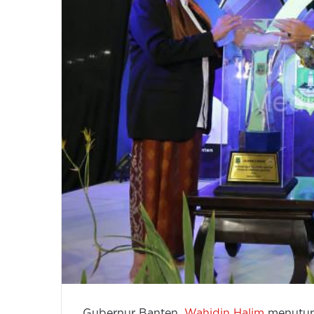
Gubernur Banten,
Wahidin Halim
menutup 