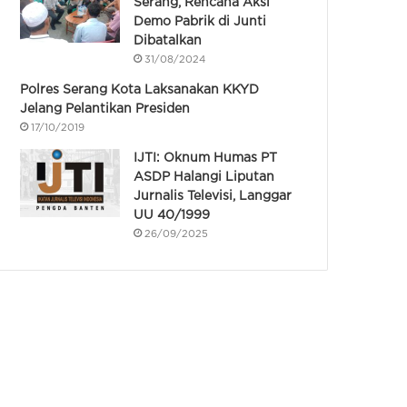
Serang, Rencana Aksi
Demo Pabrik di Junti
Dibatalkan
31/08/2024
Polres Serang Kota Laksanakan KKYD
Jelang Pelantikan Presiden
17/10/2019
IJTI: Oknum Humas PT
ASDP Halangi Liputan
Jurnalis Televisi, Langgar
UU 40/1999
26/09/2025