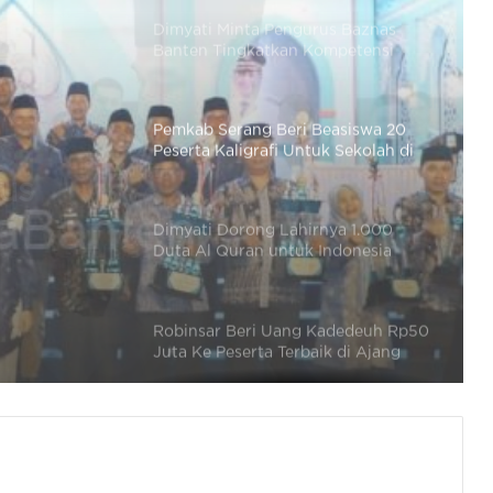
Banten Tingkatkan Kompetensi
dalam Pengelolaan Zakat
Pemkab Serang Beri Beasiswa 20
Peserta Kaligrafi Untuk Sekolah di
Lemka Sukabumi
Dimyati Dorong Lahirnya 1.000
ah di
Duta Al Quran untuk Indonesia
Emas 2045
Robinsar Beri Uang Kadedeuh Rp50
Juta Ke Peserta Terbaik di Ajang
MTQ Banten
Wujud Toleransi Beragama, Dimyati
Kukuhkan Pengurus Badan
Musyawarah Antara Gereja Banten