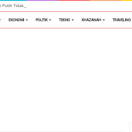
h Putih Tidak Akan Menutup Warung Kelontongan di Desa
EKONOMI
POLITIK
TEKNO
KHAZANAH
TRAVELING