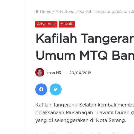
Home
/
Advetorial
/
Kafilah Tangerang Selatan
Advetorial
Mozaik
Kafilah Tangera
Umum MTQ Bant
Iman NR
20/04/2018
Facebook
Twitter
Kafilah Tangerang Selatan kembali membu
pelaksanaan Musabaqah Tilawatil Quran (
yang di selenggarakan di Kota Serang.