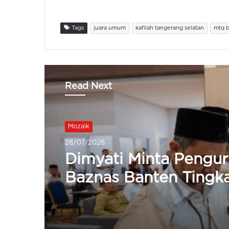
Tags
juara umum
kafilah tangerang selatan
mtq b
Read Next
Mozaik
27/07/2026
Pemkab Serang Beri
Beasiswa 20 Peserta
Kaligrafi Untuk Sekol
Lemka Sukabumi