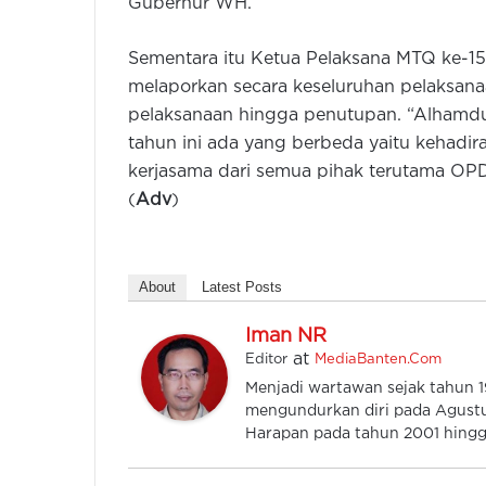
Gubernur WH.
Sementara itu Ketua Pelaksana MTQ ke-15 
melaporkan secara keseluruhan pelaksanaa
pelaksanaan hingga penutupan. “Alhamdul
tahun ini ada yang berbeda yaitu kehadira
kerjasama dari semua pihak terutama OPD,
(
Adv
)
About
Latest Posts
Iman NR
at
Editor
MediaBanten.Com
Menjadi wartawan sejak tahun
mengundurkan diri pada Agustu
Harapan pada tahun 2001 hingga