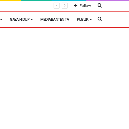
Cari
Follow
Berita
Cari
GAYA HIDUP
MEDIABANTEN TV
PUBLIK
Berita