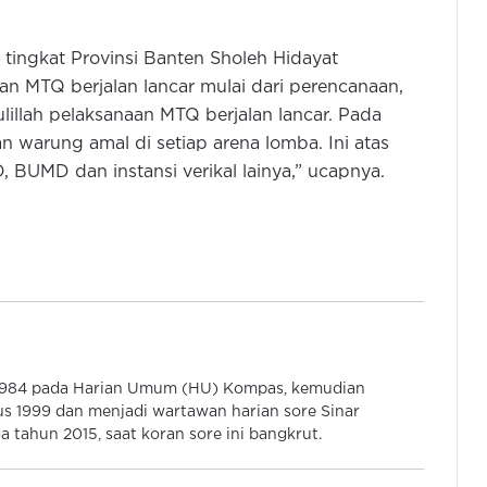
tingkat Provinsi Banten Sholeh Hidayat
n MTQ berjalan lancar mulai dari perencanaan,
Komisi V DPRD Banten Fasilitasi
Aspirasi Warga Terkait Penambahan
illah pelaksanaan MTQ berjalan lancar. Pada
Rombel SMAN 9 Kota Serang
n warung amal di setiap arena lomba. Ini atas
 BUMD dan instansi verikal lainya,” ucapnya.
Wujud Toleransi Beragama, Dimyati
Kukuhkan Pengurus Badan
Musyawarah Antara Gereja Banten
Menunggu Sejak 1980, Petani Lebak
Akhirnya Nikmati Infrastrukur
Irigasi yang Layak Lewat Inpres
2/2025
Andra Soni Hadiri Pemasangan
 1984 pada Harian Umum (HU) Kompas, kemudian
Tiang Pancang Pembangunan
s 1999 dan menjadi wartawan harian sore Sinar
Masjid Al Mubarokah di Tangerang
 tahun 2015, saat koran sore ini bangkrut.
Bandara Soetta Layani 20.335