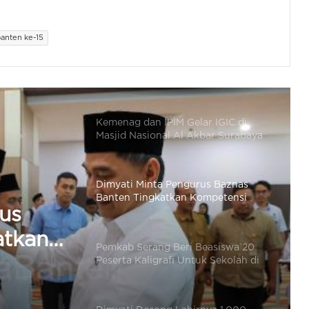
Jamaah Umrah Selama Transisi ke
Terminal Khusus Haji dan Umrah
anten ke-15
Kemenag dan IPIM Gelar IGIC di
Masjid Nasional Al Akbar Surabaya
Dimyati Minta Pengurus Baznas
Banten Tingkatkan Kompetensi
dalam Pengelolaan Zakat
Pemkab Serang Beri Beasiswa 20
Peserta Kaligrafi Untuk Sekolah di
Lemka Sukabumi
Dimyati Dorong Lahirnya 1.000
ah di
Duta Al Quran untuk Indonesia
Emas 2045