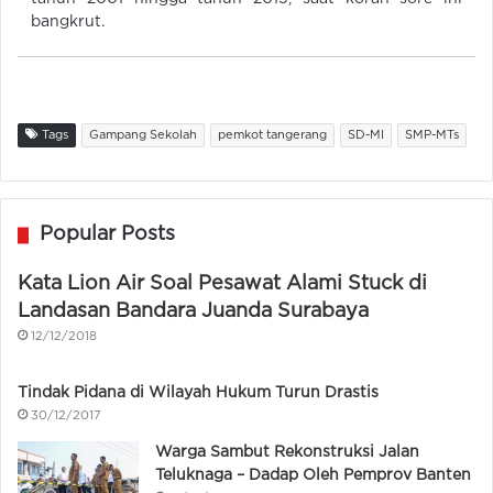
bangkrut.
Tags
Gampang Sekolah
pemkot tangerang
SD-MI
SMP-MTs
Popular Posts
Kata Lion Air Soal Pesawat Alami Stuck di
Landasan Bandara Juanda Surabaya
12/12/2018
Tindak Pidana di Wilayah Hukum Turun Drastis
30/12/2017
Warga Sambut Rekonstruksi Jalan
Teluknaga – Dadap Oleh Pemprov Banten