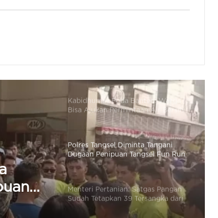
Polsek Carenang Lakukan
Penyaluran Air Bersih Warga
Terdampak Musim Kemarau
Kabidhumas Poda Banten: Warga
Bisa Ajukan Permintaan Air Bersih
Via Call Center Polri 110
Polres Tangsel Diminta Tangani
Dugaan Penipuan Tangsel Fun Run
& Walk, Tak Perlu Tunggu Aduan
Menteri Pertanian: Satgas Pangan
Sudah Tetapkan 39 Tersangka dari
38 Kasus Perberasan
tgas
an 39
Polda dan Pemprov Banten Bentuk
Satgas Terpadu Cegah kebakaran di
sus
TPA Sampah