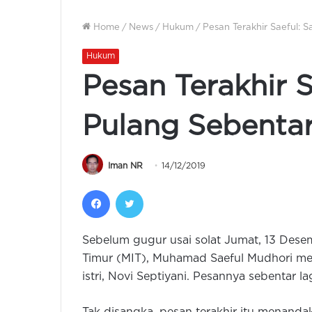
Home
/
News
/
Hukum
/
Pesan Terakhir Saeful: 
Hukum
Pesan Terakhir 
Pulang Sebentar
Iman NR
14/12/2019
Facebook
Twitter
Sebelum gugur usai solat Jumat, 13 Dese
Timur (MIT), Muhamad Saeful Mudhori m
istri, Novi Septiyani. Pesannya sebentar 