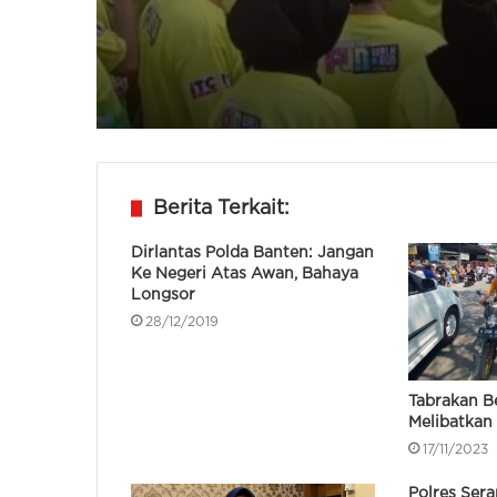
Perberasan
Polres Tangsel Dimint
Tangani Dugaan Peni
Tangsel Fun Run & Wa
Perlu Tunggu Aduan
Berita Terkait:
Dirlantas Polda Banten: Jangan
Ke Negeri Atas Awan, Bahaya
Longsor
28/12/2019
Tabrakan B
Melibatkan 
17/11/2023
Polres Ser