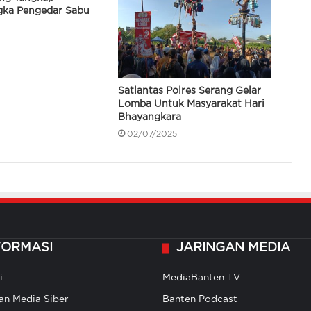
gka Pengedar Sabu
Polsek Carenang Lakukan
9
Penyaluran Air Bersih Warga
Terdampak Musim Kemarau
Satlantas Polres Serang Gelar
Kabidhumas Poda Banten: Warga
Lomba Untuk Masyarakat Hari
Bisa Ajukan Permintaan Air Bersih
Bhayangkara
Via Call Center Polri 110
02/07/2025
Polres Tangsel Diminta Tangani
Dugaan Penipuan Tangsel Fun Run
& Walk, Tak Perlu Tunggu Aduan
Menteri Pertanian: Satgas Pangan
Sudah Tetapkan 39 Tersangka dari
38 Kasus Perberasan
FORMASI
JARINGAN MEDIA
i
MediaBanten TV
Polda dan Pemprov Banten Bentuk
Satgas Terpadu Cegah kebakaran di
n Media Siber
Banten Podcast
TPA Sampah