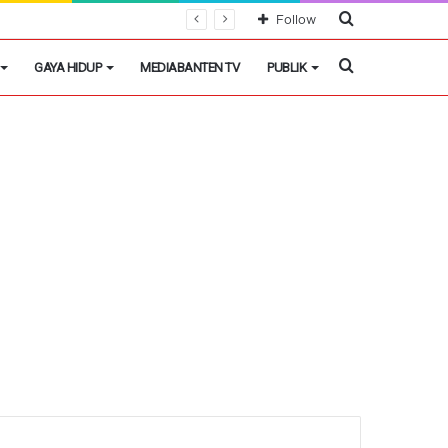
Cari
Follow
Berita
Cari
GAYA HIDUP
MEDIABANTEN TV
PUBLIK
Berita