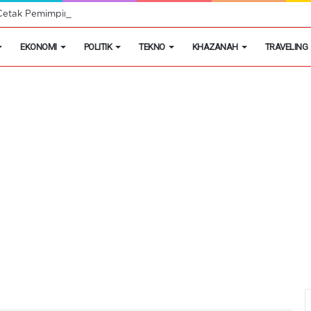
etak Pemimpin Muda Pertanian
EKONOMI
POLITIK
TEKNO
KHAZANAH
TRAVELING