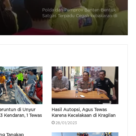
a
Polsek Ciruas Beri Bantuan Ke
Margani yang Rumahnya Hangus
puan
Terbakar
lk, Tak
Polri Mutasi 145 Pati dan Pamen,
Termasuk Brigjen Untung Jadi
Kadivhubinter
BC Bandara Soetta: Pilot Malaysia
Positif Narkoba Saat Terbangkan
Pesawat
Bareskrim Polri Tangkap Pilot WNA
Malaysia Diduga Jadi Kurir Ekstasi
25 Kg
eruntun di Unyur
Hasil Autopsi, Agus Tewas
3 Kendaran, 1 Tewas
Karena Kecelakaan di Kragilan
Ditahan, Kakek 69 Tahun Cabuli
28/01/2023
Bocah Perempuan Umur 11 Tahun di
Tirtayasa
ang Tangkap