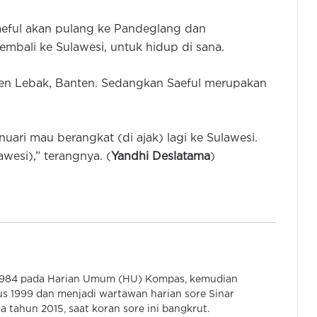
Saeful akan pulang ke Pandeglang dan
bali ke Sulawesi, untuk hidup di sana.
Polri Mutasi 145 Pati dan Pamen,
ten Lebak, Banten. Sedangkan Saeful merupakan
Termasuk Brigjen Untung Jadi
Kadivhubinter
nuari mau berangkat (di ajak) lagi ke Sulawesi.
BC Bandara Soetta: Pilot Malaysia
Positif Narkoba Saat Terbangkan
wesi),” terangnya. (
Yandhi Deslatama
)
Pesawat
Bareskrim Polri Tangkap Pilot WNA
Malaysia Diduga Jadi Kurir Ekstasi
25 Kg
Ditahan, Kakek 69 Tahun Cabuli
 1984 pada Harian Umum (HU) Kompas, kemudian
Bocah Perempuan Umur 11 Tahun di
s 1999 dan menjadi wartawan harian sore Sinar
Tirtayasa
 tahun 2015, saat koran sore ini bangkrut.