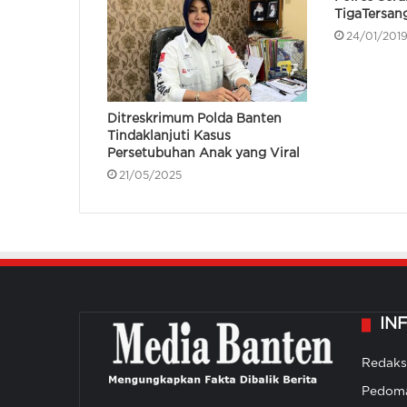
TigaTersan
24/01/201
Ditreskrimum Polda Banten
Tindaklanjuti Kasus
Persetubuhan Anak yang Viral
21/05/2025
IN
Redaks
Pedoma