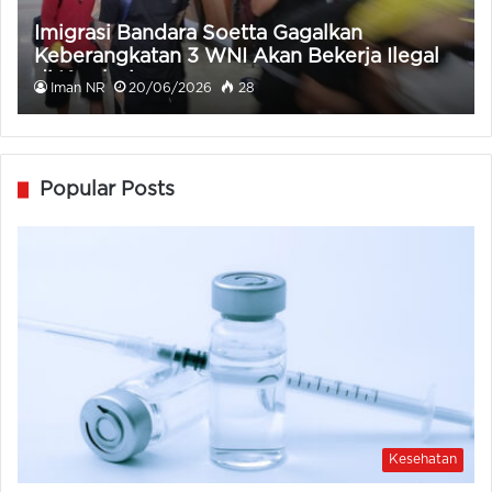
Imigrasi Bandara Soetta Gagalkan
Keberangkatan 3 WNI Akan Bekerja Ilegal
di Kamboja
Iman NR
20/06/2026
28
Popular Posts
Kesehatan