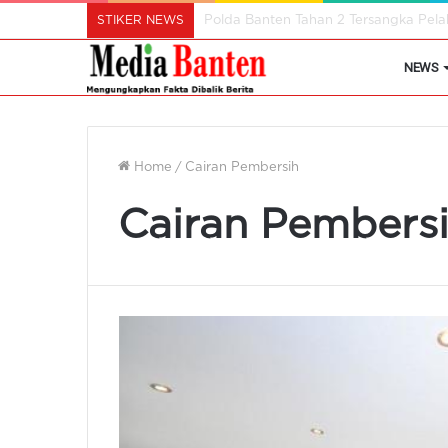
STIKER NEWS
Istri Wali Kota Ajak Perempuan Cil
NEWS
Home
/
Cairan Pembersih
Cairan Pembers