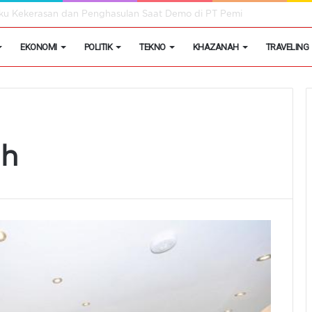
egon Kembangkan Hobi Sebagai Peluang Usaha
EKONOMI
POLITIK
TEKNO
KHAZANAH
TRAVELING
ih