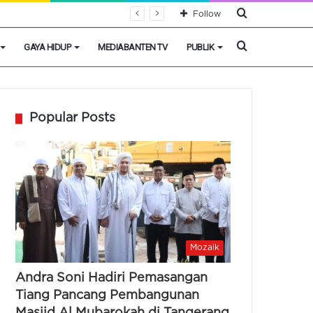
Cari
Follow
Berita
Cari
GAYA HIDUP
MEDIABANTEN TV
PUBLIK
Berita
Popular Posts
Mozaik
Andra Soni Hadiri Pemasangan
Tiang Pancang Pembangunan
Masjid Al Mubarokah di Tangerang