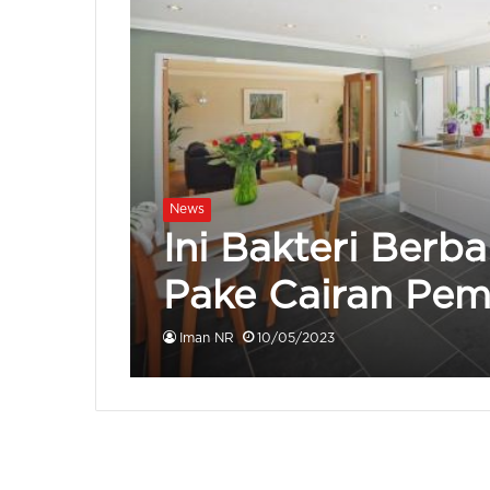
News
Ini Bakteri Berba
Pake Cairan Pem
Iman NR
10/05/2023