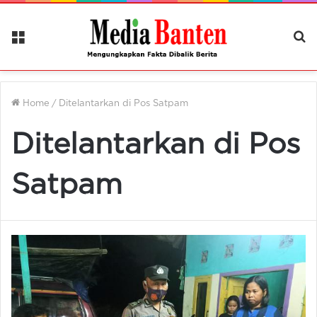
Menu
Ca
Be
Home
/
Ditelantarkan di Pos Satpam
Ditelantarkan di Pos
Satpam