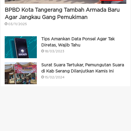
Lingkungan
BPBD Kota Tangerang Tambah Armada Baru
Agar Jangkau Gang Pemukiman
03/11/2025
Tips Amankan Data Ponsel Agar Tak
Diretas, Wajib Tahu
18/03/2023
Surat Suara Tertukar, Pemungutan Suara
di Kab Serang Dilanjutkan Kamis Ini
Ba
15/02/2024
to
Relawan Ratu Ria – Subadri Padati KPU
to