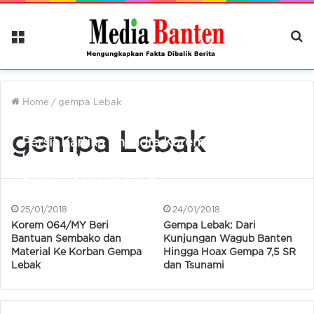
Menu
Ca
Be
Home
/
gempa Lebak
gempa Lebak
Persit Kartika Chandra Korem Beri Bantuan
Ke Korban Gempa Lebak
Iman NR
30/01/2018
12
25/01/2018
24/01/2018
Korem 064/MY Beri
Gempa Lebak: Dari
Bantuan Sembako dan
Kunjungan Wagub Banten
Material Ke Korban Gempa
Hingga Hoax Gempa 7,5 SR
Lebak
dan Tsunami