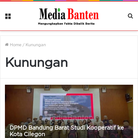
Menu
Ca
Be
Home
/
Kunungan
Kunungan
DPMD Bandung Barat Studi Kooperatif ke
Kota Cilegon