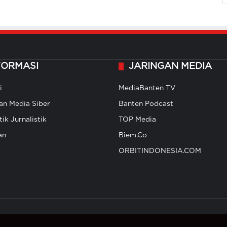
FORMASI
JARINGAN MEDIA
i
MediaBanten TV
n Media Siber
Banten Podcast
ik Jurnalistik
TOP Media
an
Biem.Co
ORBITINDONESIA.COM