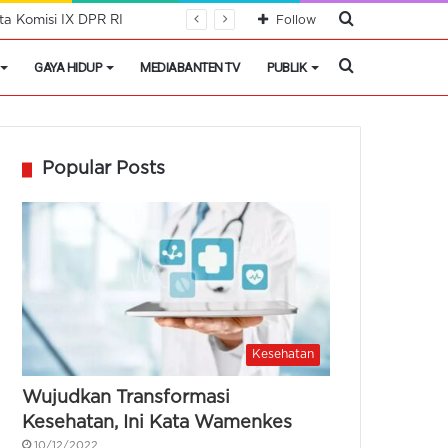
Cari
a Komisi IX DPR RI
Follow
Berita
Cari
GAYA HIDUP
MEDIABANTEN TV
PUBLIK
Berita
Popular Posts
Kesehatan
Wujudkan Transformasi
Kesehatan, Ini Kata Wamenkes
10/12/2022