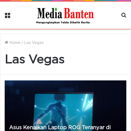
Menu
Ca
Be
Home
/
Las Vegas
Las Vegas
Asus Kenalkan Laptop ROG Teranyar di