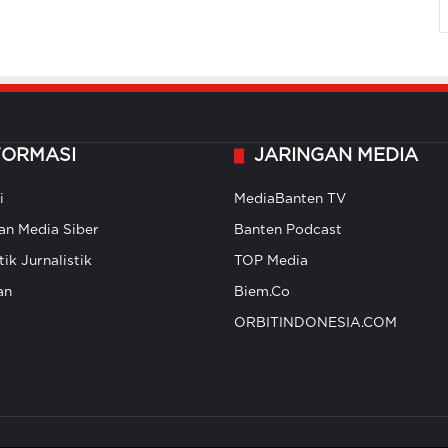
FORMASI
JARINGAN MEDIA
i
MediaBanten TV
n Media Siber
Banten Podcast
ik Jurnalistik
TOP Media
an
Biem.Co
ORBITINDONESIA.COM