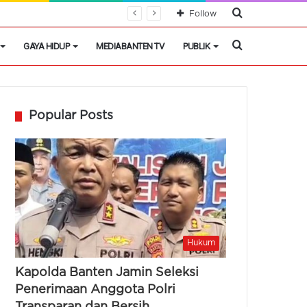
Cari
Follow
Berita
Cari
GAYA HIDUP
MEDIABANTEN TV
PUBLIK
Berita
Popular Posts
Hukum
Kapolda Banten Jamin Seleksi
Penerimaan Anggota Polri
Transparan dan Bersih