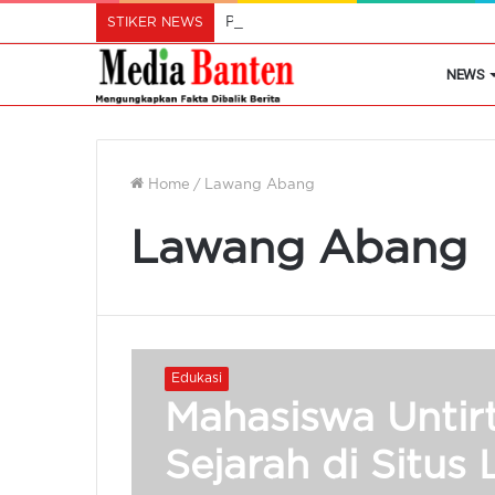
STIKER NEWS
Pemprov Banten Akan Optimalkan Pen
NEWS
Home
/
Lawang Abang
Lawang Abang
Edukasi
Mahasiswa Untirt
Sejarah di Situ