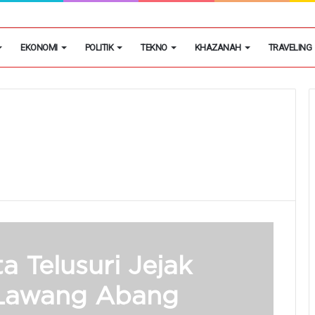
ataan Kawasan Industri Serang Barat
EKONOMI
POLITIK
TEKNO
KHAZANAH
TRAVELING
a Telusuri Jejak
s Lawang Abang