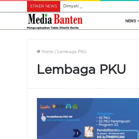
STIKER NEWS
Dimyati Apresiasi Polda Banten Salu
NEWS
Home
/
Lembaga PKU
Lembaga PKU