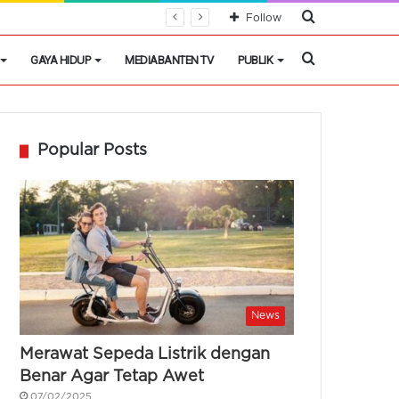
Cari
Follow
Berita
Cari
GAYA HIDUP
MEDIABANTEN TV
PUBLIK
Berita
Popular Posts
News
Merawat Sepeda Listrik dengan
Benar Agar Tetap Awet
07/02/2025