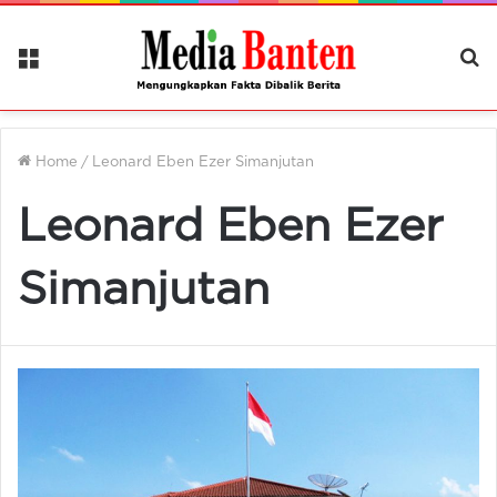
Menu
Ca
Be
Home
/
Leonard Eben Ezer Simanjutan
Leonard Eben Ezer
Simanjutan