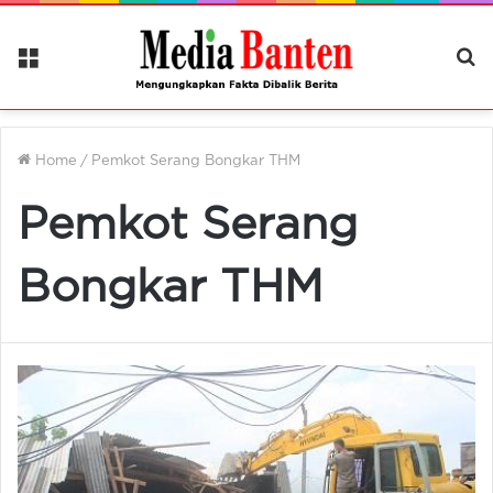
Menu
Ca
Be
Home
/
Pemkot Serang Bongkar THM
Pemkot Serang
Bongkar THM