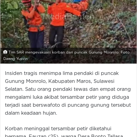
Tim SAR mengevakuasi korban dari puncak Gunung Monrolo. Foto
Daeng Yusvin
Insiden tragis menimpa lima pendaki di puncak
Gunung Monrolo, Kabupaten Maros, Sulawesi
Selatan. Satu orang pendaki tewas dan empat orang
mengalami luka akibat tersambar petir yang diduga
terjadi saat berswafoto di puncang gunung tersebut
dalam keadaan hujan.
Korban meninggal tersambar petir diketahui
bernama, Fauzan (25), warga Desa Bonto Tallasa,