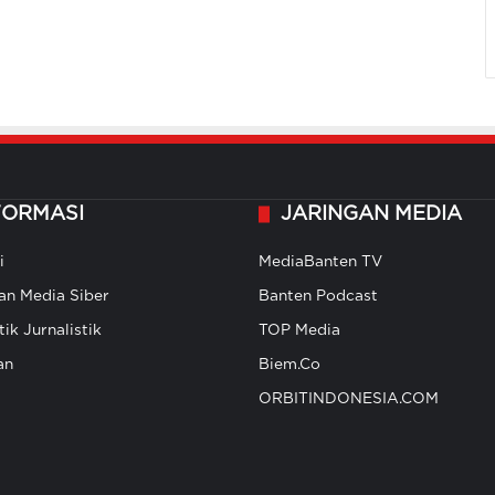
FORMASI
JARINGAN MEDIA
i
MediaBanten TV
n Media Siber
Banten Podcast
ik Jurnalistik
TOP Media
an
Biem.Co
ORBITINDONESIA.COM