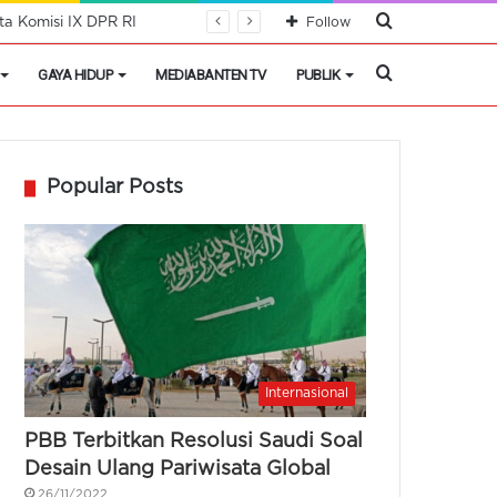
Cari
a Komisi IX DPR RI
Follow
Berita
Cari
GAYA HIDUP
MEDIABANTEN TV
PUBLIK
Berita
Popular Posts
Internasional
PBB Terbitkan Resolusi Saudi Soal
Desain Ulang Pariwisata Global
26/11/2022