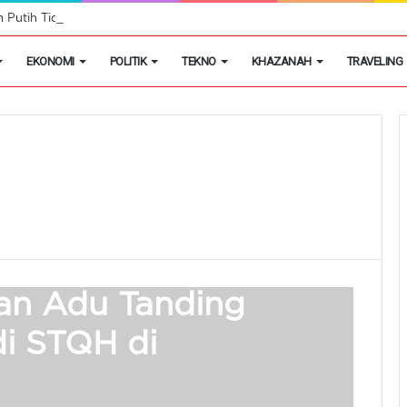
h Putih Tidak Akan Menutup Warung Kelontongan di Desa
EKONOMI
POLITIK
TEKNO
KHAZANAH
TRAVELING
an Adu Tanding
di STQH di