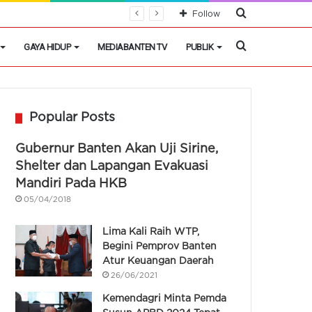
Cari
Follow
Berita
Cari
GAYA HIDUP
MEDIABANTEN TV
PUBLIK
Berita
Popular Posts
Gubernur Banten Akan Uji Sirine,
Shelter dan Lapangan Evakuasi
Mandiri Pada HKB
05/04/2018
Lima Kali Raih WTP,
Begini Pemprov Banten
Atur Keuangan Daerah
26/06/2021
Kemendagri Minta Pemda