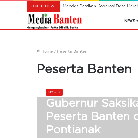
STIKER NEWS
Mendes Pastikan Koperasi Desa Mera
NEWS
Home
/
Peserta Banten
Peserta Banten
Mozaik
Gubernur Saksik
Peserta Banten 
Pontianak