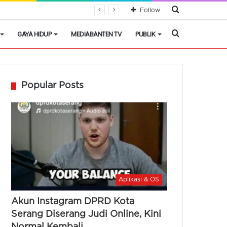
Cari
Follow
Berita
Cari
GAYA HIDUP
MEDIABANTEN TV
PUBLIK
Berita
Popular Posts
Aplikasi & OS
Akun Instagram DPRD Kota
Serang Diserang Judi Online, Kini
Normal Kembali