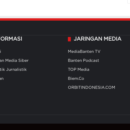
FORMASI
JARINGAN MEDIA
i
MediaBanten TV
n Media Siber
Banten Podcast
ik Jurnalistik
TOP Media
an
Biem.Co
ORBITINDONESIA.COM