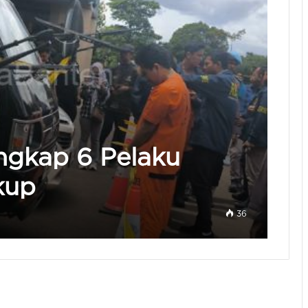
ngkap 6 Pelaku
kup
36