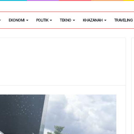
ngsel Gagalkan Peredaran 46 Juta Obat Keras Ilegal
EKONOMI
POLITIK
TEKNO
KHAZANAH
TRAVELING