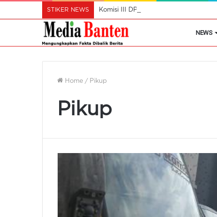
STIKER NEWS
Komisi III DPR RI Apresiasi Polres Ta
NEWS
Home
/
Pikup
Pikup