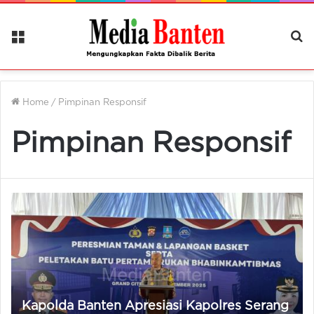
Menu
Ca
Be
Home
/
Pimpinan Responsif
Pimpinan Responsif
Kapolda Banten Apresiasi Kapolres Serang