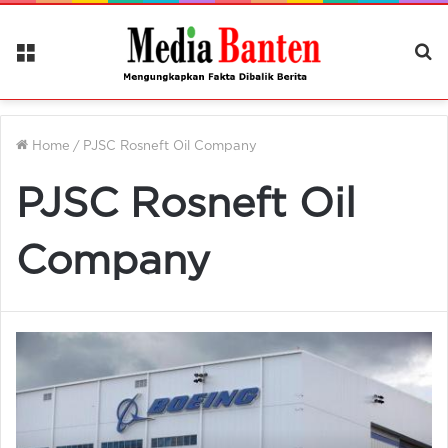
Menu
Ca
Be
Home
/
PJSC Rosneft Oil Company
PJSC Rosneft Oil
Company