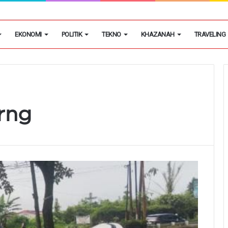
egon Kembangkan Hobi Sebagai Peluang Usaha
EKONOMI
POLITIK
TEKNO
KHAZANAH
TRAVELING
rng