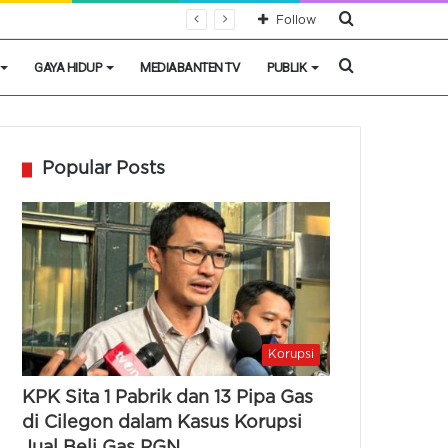
Cari
Follow
Berita
Cari
GAYA HIDUP
MEDIABANTEN TV
PUBLIK
Berita
Popular Posts
Korupsi
KPK Sita 1 Pabrik dan 13 Pipa Gas
di Cilegon dalam Kasus Korupsi
Jual Beli Gas PGN