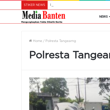
STIKER NEWS
Istri Wali Kota Ajak Perempuan Cil
NEWS
Home
/
Polresta Tangearng
Polresta Tangea