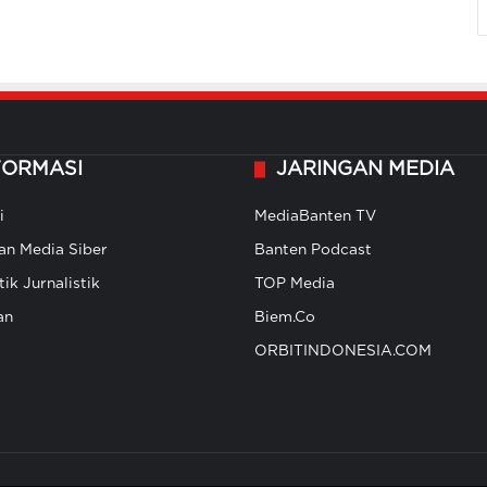
FORMASI
JARINGAN MEDIA
i
MediaBanten TV
n Media Siber
Banten Podcast
ik Jurnalistik
TOP Media
an
Biem.Co
ORBITINDONESIA.COM