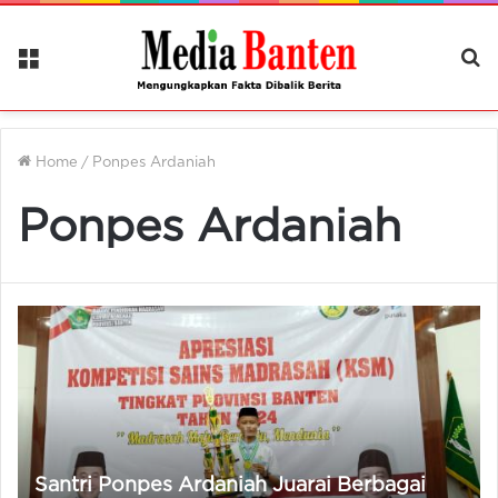
Menu
Ca
Be
Home
/
Ponpes Ardaniah
Ponpes Ardaniah
Santri Ponpes Ardaniah Juarai Berbagai