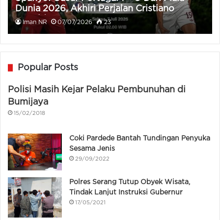
Dunia 2026, Akhiri Perjalan Cristiano
Ronaldo
Iman NR
07/07/2026
23
Popular Posts
Polisi Masih Kejar Pelaku Pembunuhan di
Bumijaya
15/02/2018
Coki Pardede Bantah Tundingan Penyuka
Sesama Jenis
29/09/2022
Polres Serang Tutup Obyek Wisata,
Tindak Lanjut Instruksi Gubernur
17/05/2021