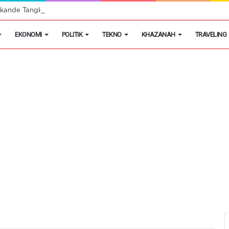
ande Tangkap Pencuri Telepon Seluler di Leuwi Limus
EKONOMI
POLITIK
TEKNO
KHAZANAH
TRAVELING