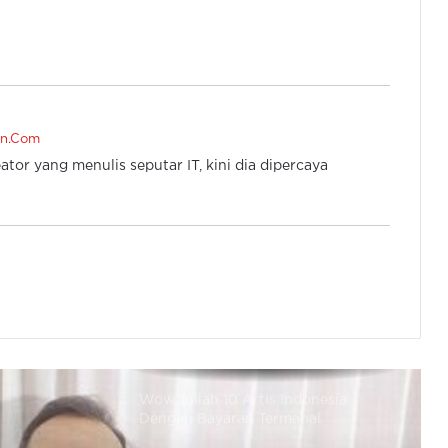
Awas Salah Pilih, 10 Rekomendasi
Sepatu Olahraga Bikin Nyaman
en.Com
Tren Action Figure Pakai ChatGPT,
Begini Caranya Sangat Mudah
ator yang menulis seputar IT, kini dia dipercaya
Serial Bidaah, Ajaran Sesat Asal
Malaysia Jadi Sorotan Netizen RI
Wow, Inilah 10 Artis Indonesia
Dengan Bayaran Termahal
10 Pelawak Bayaran Termahal,
Nomor 6 Sudah Jadi Komisaris