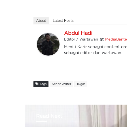
About
Latest Posts
Abdul Hadi
at
Editor / Wartawan
MediaBant
Meniti Karir sebagai content cre
sebagai editor dan wartawan.
Tags
Script Writer
Tugas
Read Next