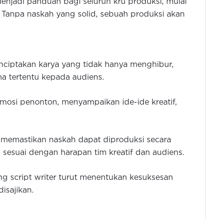
menjadi panduan bagi seluruh kru produksi, mulai
g. Tanpa naskah yang solid, sebuah produksi akan
nciptakan karya yang tidak hanya menghibur,
a tertentu kepada audiens.
osi penonton, menyampaikan ide-ide kreatif,
uk memastikan naskah dapat diproduksi secara
ya sesuai dengan harapan tim kreatif dan audiens.
Ini Alasan Mengapa Susu Bisa
Mengurangi Rasa Pedas di Mulut
ng script writer turut menentukan kesuksesan
isajikan.
Lebih Baik Pilih Google Maps atau
Tanya Orang? Ini Plus Minusnya