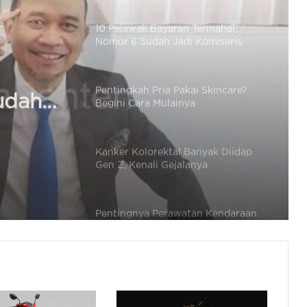
Pentingkah Pria Pakai Skincare?
Begini Cara Mulainya
Kanker Kolorektal Banyak Diidap
Gen Z, Kenali Gejalanya
Pentingnya Perawatan Kendaraan
Secara Rutin dalam Dunia Otomotif
Ini Alasan Mengapa Susu Bisa
Mengurangi Rasa Pedas di Mulut
Lebih Baik Pilih Google Maps atau
Tanya Orang? Ini Plus Minusnya