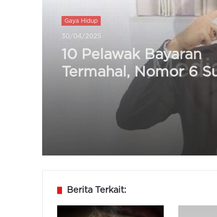
Gaya Hidup
28/04/2025
Pentingkah Pria Pakai
Skincare? Begini Cara
Mulainya
Berita Terkait: