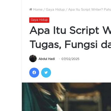
Home
/
Gaya Hidup
/
Apa Itu Script Writer? Pa
Gaya Hidup
Apa Itu Script 
Tugas, Fungsi d
Abdul Hadi
07/02/2025
Facebook
Twitter