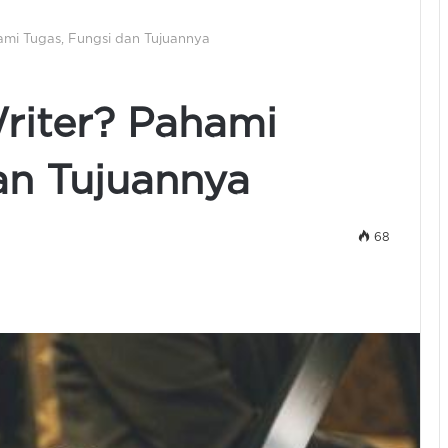
hami Tugas, Fungsi dan Tujuannya
Writer? Pahami
an Tujuannya
68