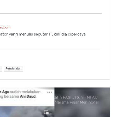
Gunung Lewotobi Laki-laki Meletus,
Kolam Abu 19 Ribu Meter
Sisi Gelap SMAN 4 Kota Serang
en.Com
Terbongkar Lewat Akun Anonim
ator yang menulis seputar IT, kini dia dipercaya
Liverpool Resmi Pensiunkan Nomor
20 Milik Diogo Jota
r
Pendaratan
Pesawat Latih FASI Jatuh, TNI AU
Benarkan Marsma Fajar Meninggal
Dunia
KM Barcelona 5 Terbakar di
Minahasa Utara, Penumpang
Dievakuasi ke Pulau Terdekat