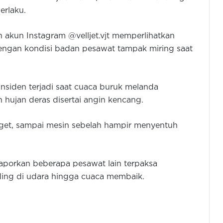
erlaku.
akun Instagram @velljet.vjt memperlihatkan
dengan kondisi badan pesawat tampak miring saat
siden terjadi saat cuaca buruk melanda
hujan deras disertai angin kencang.
nget, sampai mesin sebelah hampir menyentuh
Murid SMAN 4 Serang Ungkap
Identitas Oknum Guru Cabul
laporkan beberapa pesawat lain terpaksa
ing di udara hingga cuaca membaik.
Guru Cabul Masih Mengajar di
SMAN 4 Serang, Mantan Kepsek:
Sudah Damai