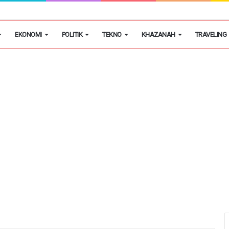
Penyediaan Energi Listrik Bagi Investasi di Banten
EKONOMI
POLITIK
TEKNO
KHAZANAH
TRAVELING