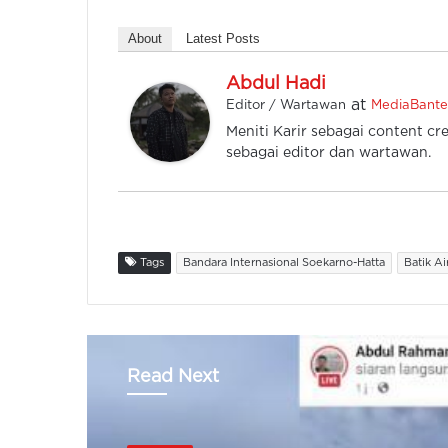
About
Latest Posts
Abdul Hadi
at
Editor / Wartawan
MediaBant
Meniti Karir sebagai content cre
sebagai editor dan wartawan.
Tags
Bandara Internasional Soekarno-Hatta
Batik Ai
Read Next