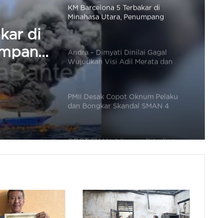
Andra – Dimyati Dinilai Gagal
Wujudkan Visi Adil Merata dan
Tidak Korupsi
ai
Adil
PMII Desak Copot Oknum Pelaku
dan Bongkar Skandal SMAN 4
upsi
Serang
ODOT SMAN 4 Serang Dituding
Memaksa, Siswa: Enggak Bayar,
Disindir
Murid SMAN 4 Serang Ungkap
Identitas Oknum Guru Cabul
Guru Cabul Masih Mengajar di
SMAN 4 Serang, Mantan Kepsek:
Sudah Damai