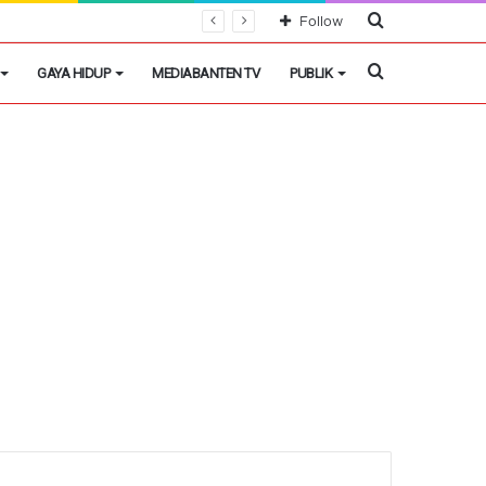
Cari
Follow
Berita
Cari
GAYA HIDUP
MEDIABANTEN TV
PUBLIK
Berita