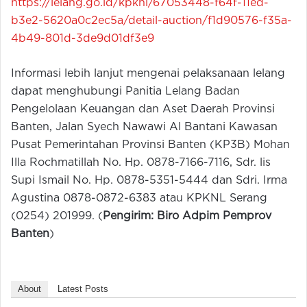
https://lelang.go.id/kpknl/67053448-f64f-11ed-
b3e2-5620a0c2ec5a/detail-auction/f1d90576-f35a-
4b49-801d-3de9d01df3e9
Informasi lebih lanjut mengenai pelaksanaan lelang
dapat menghubungi Panitia Lelang Badan
Pengelolaan Keuangan dan Aset Daerah Provinsi
Banten, Jalan Syech Nawawi Al Bantani Kawasan
Pusat Pemerintahan Provinsi Banten (KP3B) Mohan
Illa Rochmatillah No. Hp. 0878-7166-7116, Sdr. lis
Supi Ismail No. Hp. 0878-5351-5444 dan Sdri. Irma
Agustina 0878-0872-6383 atau KPKNL Serang
(0254) 201999. (
Pengirim: Biro Adpim Pemprov
Banten
)
About
Latest Posts