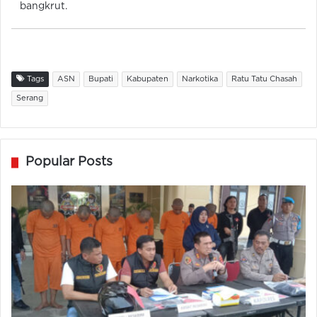
bangkrut.
Tags
ASN
Bupati
Kabupaten
Narkotika
Ratu Tatu Chasah
Serang
Popular Posts