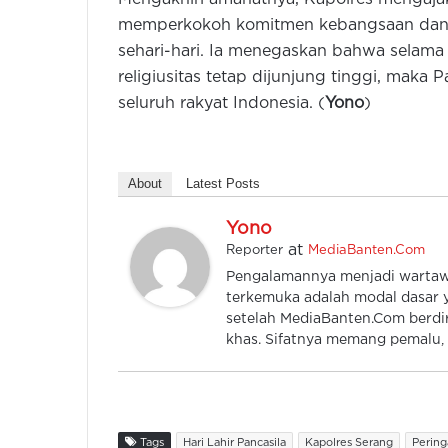
memperkokoh komitmen kebangsaan dan me
sehari-hari. Ia menegaskan bahwa selama
religiusitas tetap dijunjung tinggi, maka 
seluruh rakyat Indonesia. (
Yono
)
About
Latest Posts
Yono
at
Reporter
MediaBanten.Com
Pengalamannya menjadi wartawan
terkemuka adalah modal dasar y
setelah MediaBanten.Com berdiri
khas. Sifatnya memang pemalu, k
Tags
Hari Lahir Pancasila
Kapolres Serang
Pering