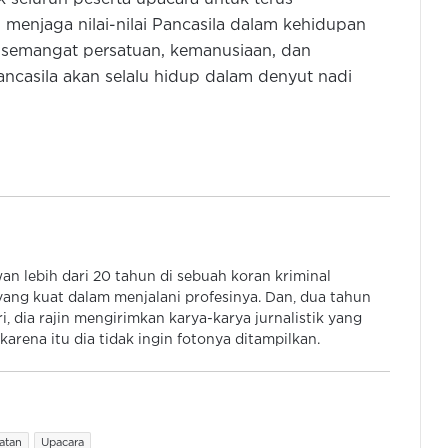
Kapolda Banten Ajak Warga
njaga nilai-nilai Pancasila dalam kehidupan
Kibarkan Bendera Merah Putih
Selama Bulan Agustus
 semangat persatuan, kemanusiaan, dan
Pancasila akan selalu hidup dalam denyut nadi
Pemkot dan Polres Cilegon Perkuat
Kesiapsigaan Hadapi Kebakaran
dan Dampak Kekeringan
Polres Tangsel Musnahkan 46 Juta
Obat Keras Ilegal Daftar G Dari
Hasil Pengungkap Kasus
 lebih dari 20 tahun di sebuah koran kriminal
Kabidhumas Poda Banten: Warga
ang kuat dalam menjalani profesinya. Dan, dua tahun
Bisa Ajukan Permintaan Air Bersih
, dia rajin mengirimkan karya-karya jurnalistik yang
Via Call Center Polri 110
arena itu dia tidak ingin fotonya ditampilkan.
Polres Tangsel Diminta Tangani
Dugaan Penipuan Tangsel Fun Run
& Walk, Tak Perlu Tunggu Aduan
atan
Upacara