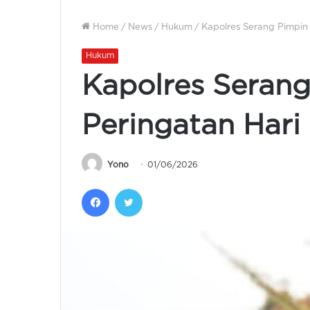
Home
/
News
/
Hukum
/
Kapolres Serang Pimpin 
Hukum
Kapolres Seran
Peringatan Hari 
Yono
01/06/2026
Facebook
Twitter