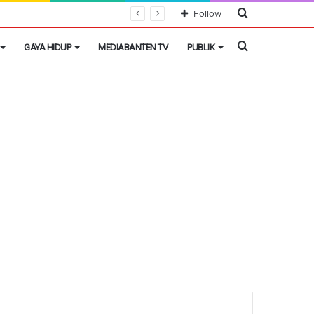
Cari
Follow
Berita
Cari
GAYA HIDUP
MEDIABANTEN TV
PUBLIK
Berita