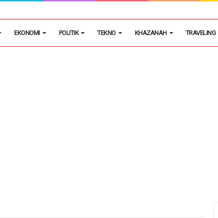
egon Kembangkan Hobi Sebagai Peluang Usaha
EKONOMI
POLITIK
TEKNO
KHAZANAH
TRAVELING