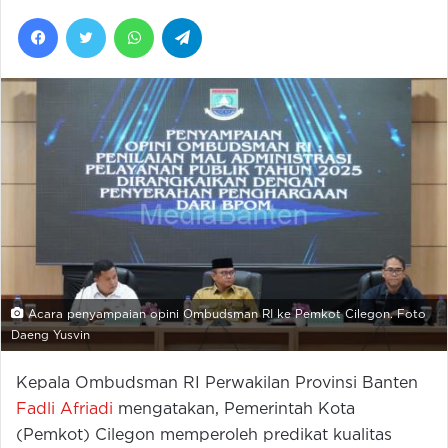
Facebook
Twitter
WhatsApp
Telegram
Acara penyampaian opini Ombudsman RI ke Pemkot Cilegon. Foto
Daeng Yusvin
Kepala Ombudsman RI Perwakilan Provinsi Banten
Fadli Afriadi
mengatakan, Pemerintah Kota
(Pemkot) Cilegon memperoleh predikat kualitas