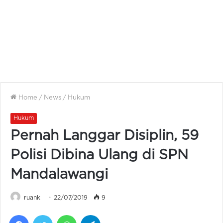
Home
/
News
/
Hukum
Hukum
Pernah Langgar Disiplin, 59
Polisi Dibina Ulang di SPN
Mandalawangi
ruank
22/07/2019
9
Facebook
Twitter
WhatsApp
Telegram