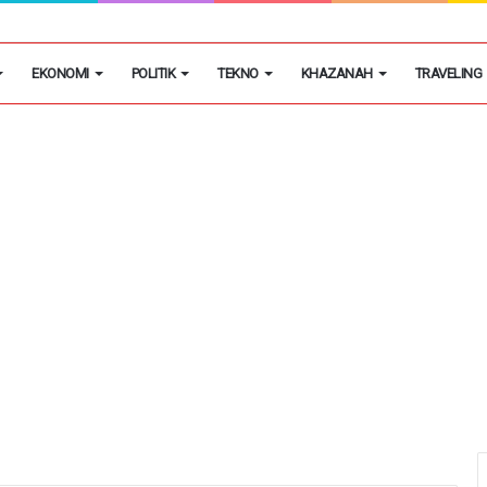
egon Kembangkan Hobi Sebagai Peluang Usaha
EKONOMI
POLITIK
TEKNO
KHAZANAH
TRAVELING