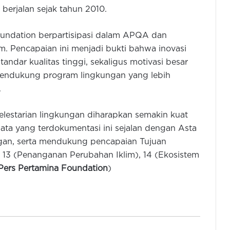
erjalan sejak tahun 2010.
oundation berpartisipasi dalam APQA dan
um. Pencapaian ini menjadi bukti bahwa inovasi
dar kualitas tinggi, sekaligus motivasi besar
 mendukung program lingkungan yang lebih
.
Perumdam Lebak Pastikan Pasokan
 pelestarian lingkungan diharapkan semakin kuat
Air Bersih ke 33.000 Pelanggan
Data yang terdokumentasi ini sejalan dengan Asta
Tetap Optimal Selama Kemarau
ngan, serta mendukung pencapaian Tujuan
13 (Penanganan Perubahan Iklim), 14 (Ekosistem
Prihatin Kerusakan Alam, PKD
Mapala Banten Tanam 1.000 Batang
 Pers Pertamina Foundation
)
Mangrove
Atasi Dampak Kekeringan, Pemkot
Cilegon Distribusikan Air Bersih
dan Bangun Pipanisasi