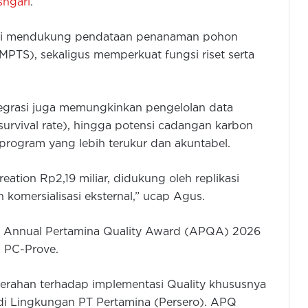
ngari
.
tari mendukung pendataan penanaman pohon
MPTS), sekaligus memperkuat fungsi riset serta
ntegrasi juga memungkinkan pengelolan data
survival rate), hingga potensi cadangan karbon
i program yang lebih terukur dan akuntabel.
eation Rp2,19 miliar, didukung oleh replikasi
 komersialisasi eksternal,” ucap Agus.
ang Annual Pertamina Quality Award (APQA) 2026
i PC-Prove.
ahan terhadap implementasi Quality khususnya
 di Lingkungan PT Pertamina (Persero). APQ