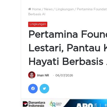
Home
/
News
/
Lingkungan
/
Pertamina Foundat
Berbasis AI
Lingkungan
Pertamina Foun
Lestari, Panta
Hayati Berbasis 
Iman NR
06/07/2026
Facebook
Twitter