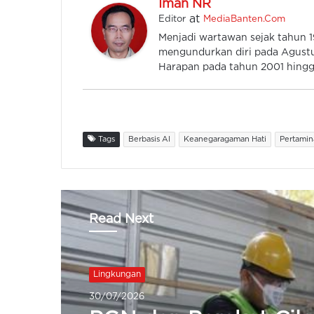
Iman NR
at
Editor
MediaBanten.Com
Menjadi wartawan sejak tahun
mengundurkan diri pada Agustu
Harapan pada tahun 2001 hingga
Tags
Berbasis AI
Keanegaragaman Hati
Pertamin
Read Next
Lingkungan
29/07/2026