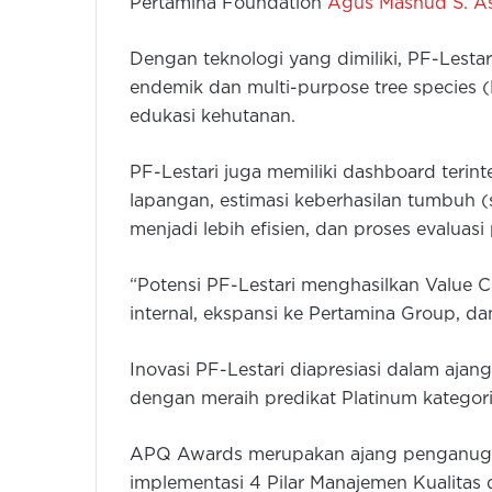
Pertamina Foundation
Agus Mashud S. As
Dengan teknologi yang dimiliki, PF-Les
endemik dan multi-purpose tree species (
edukasi kehutanan.
PF-Lestari juga memiliki dashboard teri
lapangan, estimasi keberhasilan tumbuh (
menjadi lebih efisien, dan proses evaluas
“Potensi PF-Lestari menghasilkan Value Cr
internal, ekspansi ke Pertamina Group, dan
Inovasi PF-Lestari diapresiasi dalam aj
dengan meraih predikat Platinum kategor
APQ Awards merupakan ajang penganuger
implementasi 4 Pilar Manajemen Kualitas