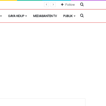
Cari
Follow
Berita
Cari
GAYA HIDUP
MEDIABANTEN TV
PUBLIK
Berita