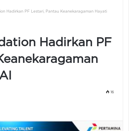
ion Hadirkan PF Lestari, Pantau Keanekaragaman Hayati
dation Hadirkan PF
u Keanekaragaman
AI
16