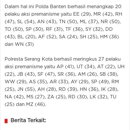
Dalam hal ini Polda Banten berhasil menangkap 20
pelaku aksi premanisme yaitu EE (29), MR (42), RH
(47), SL (54), AN (43), TN (50), ML (37), NR (50),
TO (50), SP (30), RF (31), TF (36), SY (32), DD
(43), BL (20), AF (52), SA (24), SH (25), HM (36)
dan WN (31)
Polresta Serang Kota berhasil meringkus 27 pelaku
aksi premanisme yaitu AP (41), UT (34), AT (22), UH
(22), JB (43), SF (47), SR (36), AM (26), SB (38),
WW (29), AS (35), AR (33), AY (29), SP (49), RM
(25), JN (55), AH (28), RD (39), HN (36), IK (28),
NA (42), MS (27), ZA (25), RD (30), LK (32), TU
(25) dan MZ (46).
Berita Terkait: