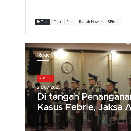
Tags
Foto
Polri
Rumah Mewah
SEtntul
Read Next
Korupsi
22/07/2026
Di Tengah Pengusuta
Korupsi, Kepala BGN
S Deyang Mengundur
Diri, Ada Apa?