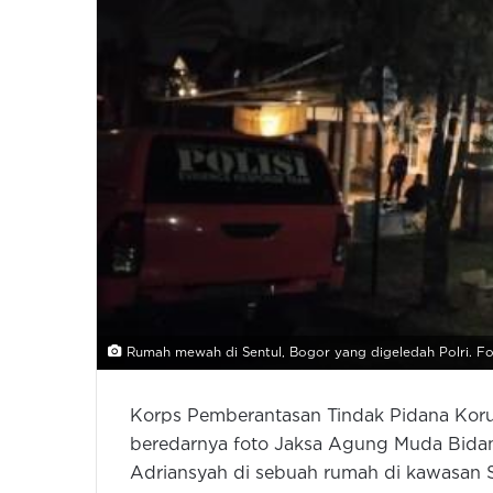
Rumah mewah di Sentul, Bogor yang digeledah Polri. F
Korps Pemberantasan Tindak Pidana Korup
beredarnya foto Jaksa Agung Muda Bidan
Adriansyah di sebuah rumah di kawasan S