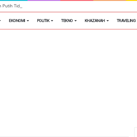
h Putih Tidak Akan Menutup Warung Kelontongan di Desa
EKONOMI
POLITIK
TEKNO
KHAZANAH
TRAVELING