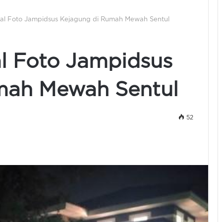
Soal Foto Jampidsus Kejagung di Rumah Mewah Sentul
al Foto Jampidsus
mah Mewah Sentul
52