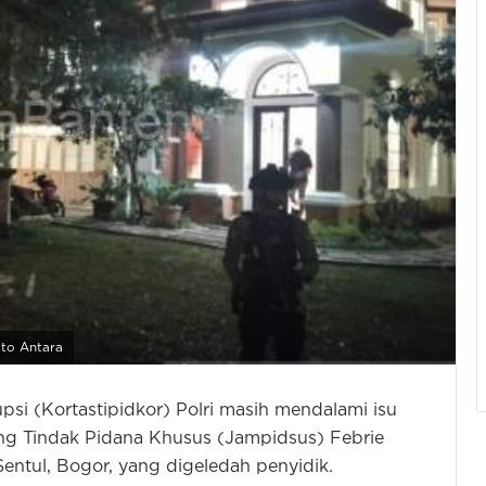
oto Antara
si (Kortastipidkor) Polri masih mendalami isu
g Tindak Pidana Khusus (Jampidsus) Febrie
entul, Bogor, yang digeledah penyidik.