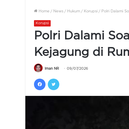
Home
/
News
/
Hukum
/
Korupsi
/
Polri Dalami 
Korupsi
Polri Dalami So
Kejagung di Ru
Iman NR
09/07/2026
Facebook
Twitter