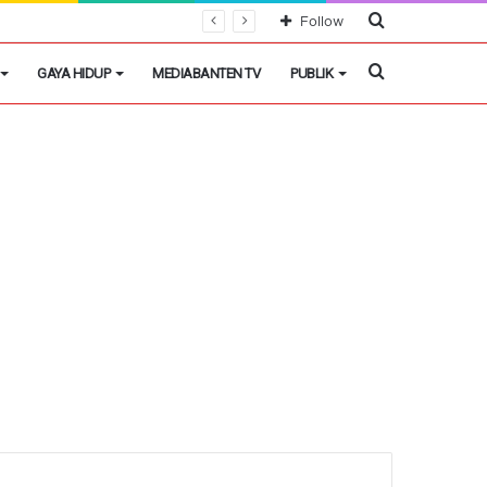
Cari
Follow
Berita
Cari
GAYA HIDUP
MEDIABANTEN TV
PUBLIK
Berita