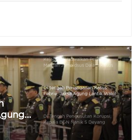
Hinca Pandjaitan Minta Kasubdit
Penyidikan Jampidsus Diganti
Untuk Tangani Kasus FA
Kejagung Jadwalkan Periksa
Mantan Jampidsus Dalam Kasus
Pencucian Uang
Di tengah Penanganan Kasus
Febrie, Jaksa Agung Lantik Wakil
Jaksa Agung Hingga Jampidsus
Di Tengah Pengusutan Korupsi,
Kepala BGN Nanik S Deyang
Mengundurkan Diri, Ada Apa?
n
 Nanik
KPK Lakukan OTT Bupati Lombok
Barat, OTT Ke-17 Tahun 2026
kan