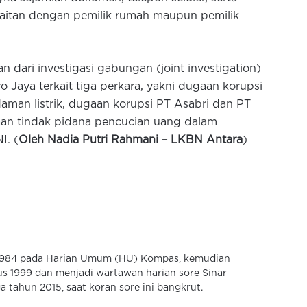
kaitan dengan pemilik rumah maupun pemilik
Polda Metro Jaya Limpahkan
dari investigasi gabungan (joint investigation)
Tersangka dan Barang Bukti Dalam
o Jaya terkait tiga perkara, yakni dugaan korupsi
Kasus Eks Jampidsus
aman listrik, dugaan korupsi PT Asabri dan PT
aan tindak pidana pencucian uang dalam
Hotman Paris Resmi Jadi Kuasa
Hukum Eks Jampidsus Dalam Kasus
I. (
Oleh Nadia Putri Rahmani –
LKBN Antara
)
Korupsi dan TPPU
5 ASN BPK RI Dipanggil KPK Soal
Korupsi Pengondisian Hasil Audit di
Muara Enim
Istana Terima Surat Dari Jaksa
 1984 pada Harian Umum (HU) Kompas, kemudian
Agung Soal Usulan Nama
s 1999 dan menjadi wartawan harian sore Sinar
Pengganti Jampidsus
 tahun 2015, saat koran sore ini bangkrut.