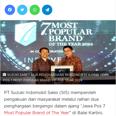
Facebook
Twitter
WhatsApp
Telegram
SUZUKI SABET DUA PENGHARGAAN BERGENGSI DI AJANG JAWA
POS 7 MOST POPULAR BRAND OF THE YEAR 2024
PT Suzuki Indomobil Sales (SIS) memperoleh
pengakuan dari masyarakat melalui raihan dua
penghargaan bergengsi dalam ajang “Jawa Pos 7
Most Popular Brand of The Year
” di Balai Kartini,