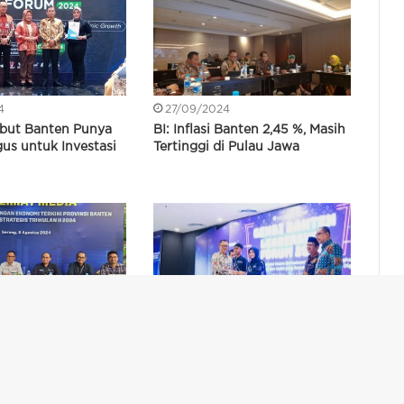
4
27/09/2024
but Banten Punya
BI: Inflasi Banten 2,45 %, Masih
us untuk Investasi
Tertinggi di Pulau Jawa
24
15/07/2024
 BI Sebut
Dukung SDM, BI Banten Beri
an Banten Alami
Beasiswa Untuk 125 Mahasiswa
n