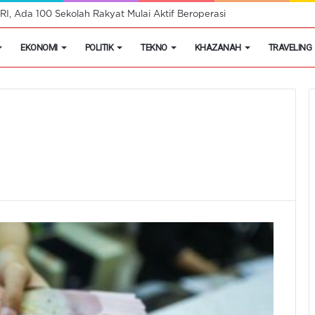
h Putih Tidak Akan Menutup Warung Kelontongan di Desa
EKONOMI
POLITIK
TEKNO
KHAZANAH
TRAVELING