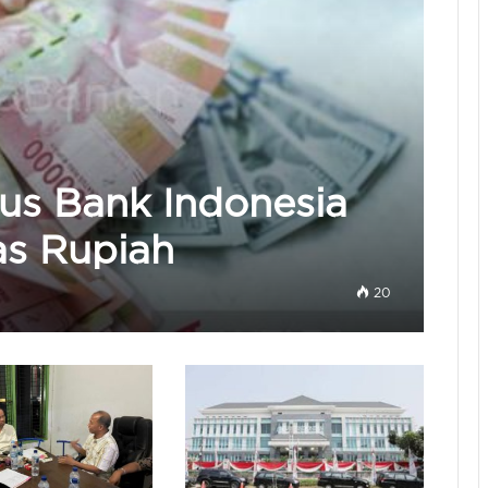
urus Bank Indonesia
as Rupiah
20