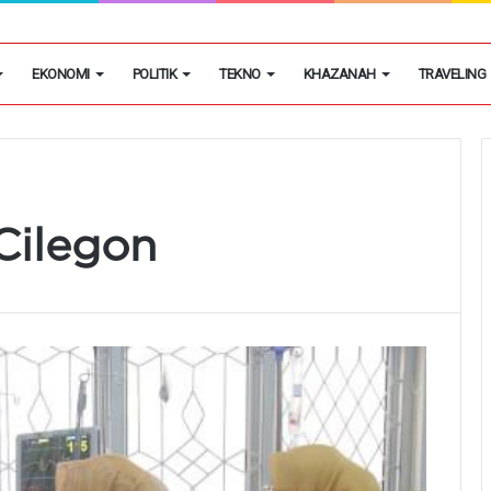
h Putih Tidak Akan Menutup Warung Kelontongan di Desa
EKONOMI
POLITIK
TEKNO
KHAZANAH
TRAVELING
 Cilegon