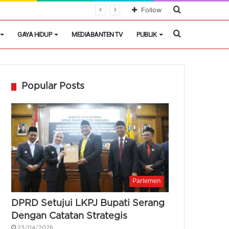
Cari
Follow
Berita
Cari
GAYA HIDUP
MEDIABANTEN TV
PUBLIK
Berita
Popular Posts
Parlemen
DPRD Setujui LKPJ Bupati Serang
Dengan Catatan Strategis
23/04/2026