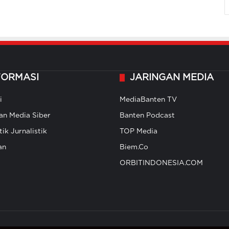
FORMASI
JARINGAN MEDIA
i
MediaBanten TV
n Media Siber
Banten Podcast
ik Jurnalistik
TOP Media
an
Biem.Co
ORBITINDONESIA.COM