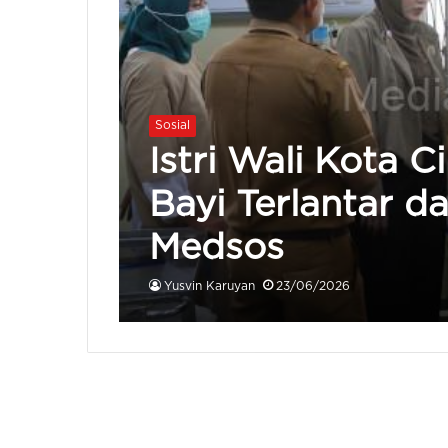
Sosial
Istri Wali Kota C
Bayi Terlantar d
Medsos
Yusvin Karuyan
23/06/2026