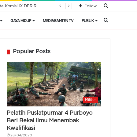
Cari
a Komisi IX DPR RI
Follow
Berita
Cari
GAYA HIDUP
MEDIABANTEN TV
PUBLIK
Berita
Popular Posts
Militer
Pelatih Puslatpurmar 4 Purboyo
Beri Bekal Ilmu Menembak
Kwalifikasi
28/04/2020