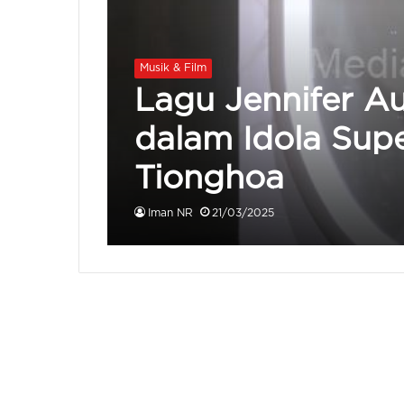
Musik & Film
Lagu Jennifer Au
dalam Idola Supe
Tionghoa
Iman NR
21/03/2025