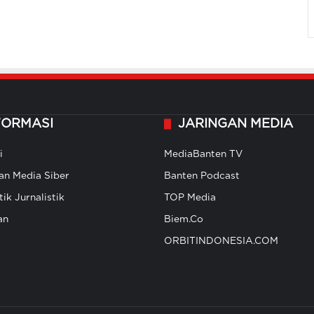
FORMASI
JARINGAN MEDIA
i
MediaBanten TV
n Media Siber
Banten Podcast
ik Jurnalistik
TOP Media
an
Biem.Co
ORBITINDONESIA.COM