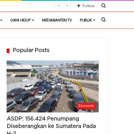
Cari
Follow
Berita
Cari
GAYA HIDUP
MEDIABANTEN TV
PUBLIK
Berita
Popular Posts
Ekonomi
ASDP: 156.424 Penumpang
Diseberangkan ke Sumatera Pada
H-2