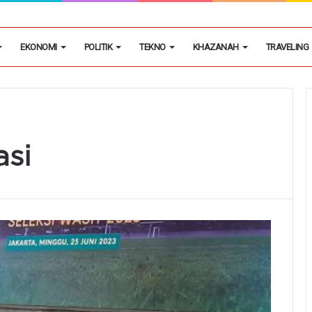
egon Kembangkan Hobi Sebagai Peluang Usaha
EKONOMI
POLITIK
TEKNO
KHAZANAH
TRAVELING
asi