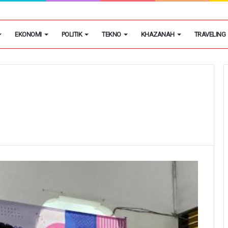
aku Kekerasan dan Penghasulan Saat Demo di PT Pemi
EKONOMI
POLITIK
TEKNO
KHAZANAH
TRAVELING