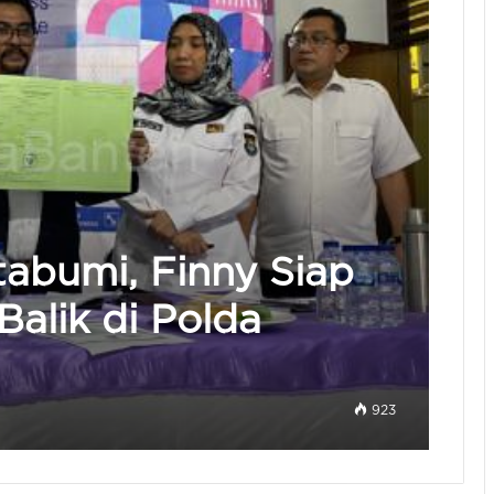
tabumi, Finny Siap
alik di Polda
923