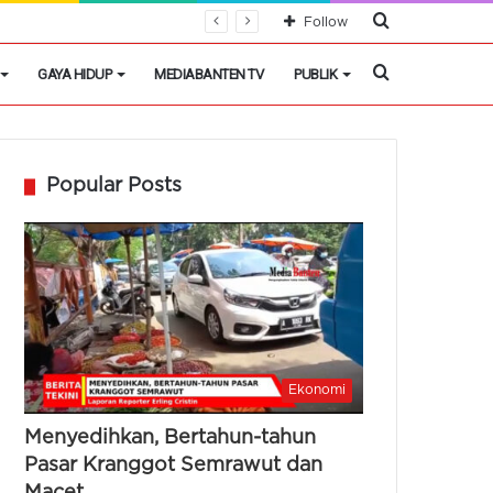
Cari
Follow
Berita
Cari
GAYA HIDUP
MEDIABANTEN TV
PUBLIK
Berita
Popular Posts
Ekonomi
Menyedihkan, Bertahun-tahun
Pasar Kranggot Semrawut dan
Macet