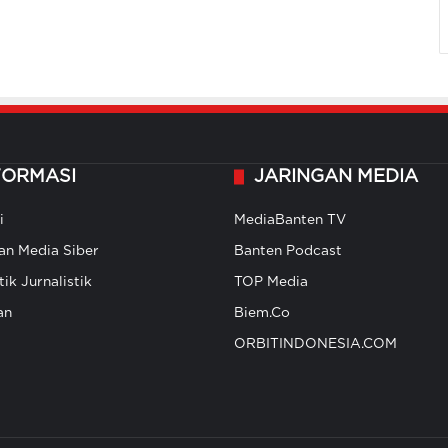
FORMASI
JARINGAN MEDIA
i
MediaBanten TV
n Media Siber
Banten Podcast
ik Jurnalistik
TOP Media
an
Biem.Co
ORBITINDONESIA.COM