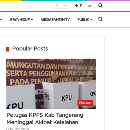
Cari
Follow
Berita
Cari
GAYA HIDUP
MEDIABANTEN TV
PUBLIK
Berita
Popular Posts
Hukum
Petugas KPPS Kab Tangerang
Meninggal Akibat Kelelahan
15/02/2024