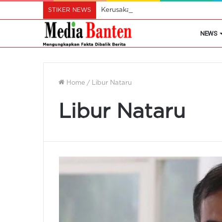
STIKER NEWS
Kerusakan Tanaman Padi Akibat Keker
NEWS
Home
/
Libur Nataru
Libur Nataru