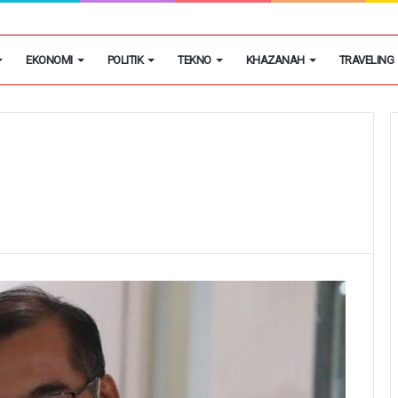
ingan Di Banten Capai 2.420 Hektar, Termasuk Puso 185 Hektar
EKONOMI
POLITIK
TEKNO
KHAZANAH
TRAVELING