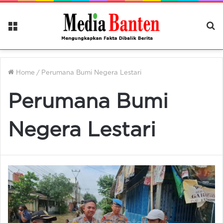
Menu
Ca
Be
Home
/
Perumana Bumi Negera Lestari
Perumana Bumi
Negera Lestari